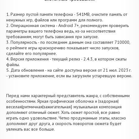
1. Размер пустой памяти телефона - 541MB, очистите память от
ненужных игр, файлов или программ для полного.
2. Операционная система - Android 7+, рекомендуем проверить
параметры вашего телефона ведь, из-за несоответствия
требованиям, могут быть зависания при запуске.
3. Популярность - по последним данным она составляет 710000,
о рейтинге игры красноречиво показывает число запусков,
сделайте его популярнее.
4. Версия приложения - текущий релиз - 2.4.3, в котором сжаты
файлы.
5. Дата обновления - на сайте доступна версия от 21 июл. 2023 г.
- установите приложение, если вы загрузили устаревшую версию.
Перед нами характерный представитель жанра, с собственными
особенностями. Яркая графическая оболочка и |задорная|
веселая|ритмичная|зажигательная} музыкальная композиция
дополняют отличный сюжет. Хоть сюжет простой, все равно
играть одно удовольствие. Четко продуманные этапы, классно
дополняют друг друга, а скорость поворотов сюжета будет
увлекать вас все больше.