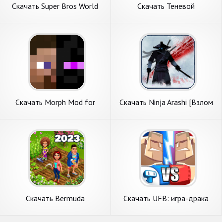
Скачать Super Bros World
Скачать Теневой
(Collections) [Взлом Много
скейтбординг [Взлом Много
монет] APK на Андроид
монет] APK на Андроид
Скачать Morph Mod for
Скачать Ninja Arashi [Взлом
Minecraft PE [Взлом
Бесконечные деньги] APK на
Бесконечные деньги] APK на
Андроид
Андроид
Скачать Bermuda
Скачать UFB: игра-драка
Adventures: ферма [Взлом
для 2 игроков [Взлом
Много монет] APK на
Бесконечные монеты] APK