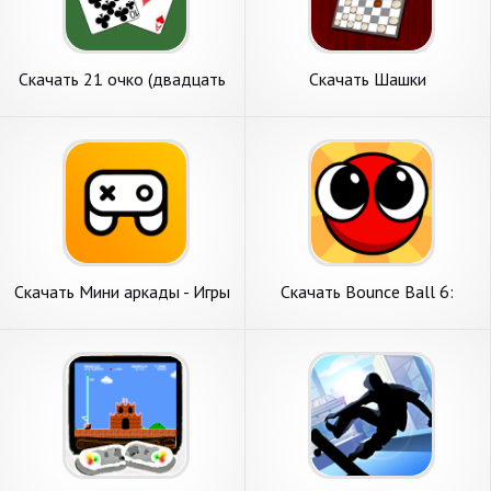
Скачать 21 очко (двадцать
Скачать Шашки
одно, карты) [Взлом Много
Классические [Взлом Много
монет] APK на Андроид
монет] APK на Андроид
Скачать Мини аркады - Игры
Скачать Bounce Ball 6:
на двоих [Взлом Много
Roller Ball 6 [Взлом Много
монет] APK на Андроид
монет] APK на Андроид