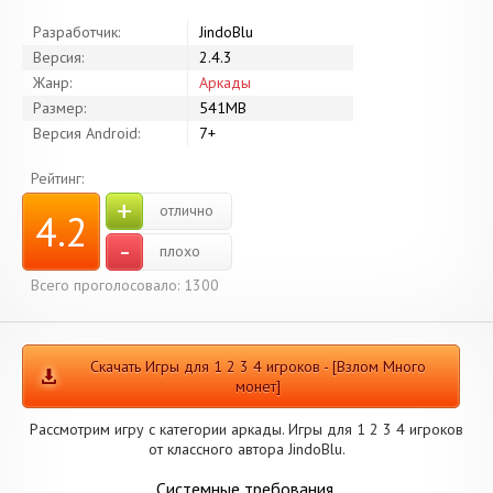
Разработчик:
JindoBlu
Версия:
2.4.3
Жанр:
Аркады
Размер:
541MB
Версия Android:
7+
Рейтинг:
+
отлично
4.2
-
плохо
Всего проголосовало: 1300
Скачать Игры для 1 2 3 4 игроков - [Взлом Много
монет]
Рассмотрим игру с категории аркады. Игры для 1 2 3 4 игроков
от классного автора JindoBlu.
Системные требования.