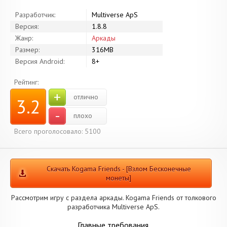
Разработчик:
Multiverse ApS
Версия:
1.8.8
Жанр:
Аркады
Размер:
316MB
Версия Android:
8+
Рейтинг:
+
отлично
3.2
-
плохо
Всего проголосовало: 5100
Скачать Kogama Friends - [Взлом Бесконечные
монеты]
Рассмотрим игру с раздела аркады. Kogama Friends от толкового
разработчика Multiverse ApS.
Главные требования.