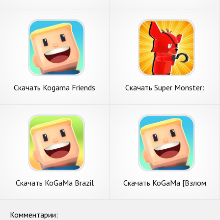
Egypt [Взлом Бесконечные
with friends [Взлом
монеты] APK на Андроид
Бесконечные монеты] APK
на Андроид
Скачать Kogama Friends
Скачать Super Monster:
[Взлом Много денег] APK на
Rainbow Friends [Взлом
Андроид
Бесконечные деньги] APK на
Андроид
Скачать KoGaMa Brazil
Скачать KoGaMa [Взлом
[Взлом Бесконечные
Много монет] APK на
монеты] APK на Андроид
Андроид
Комментарии: