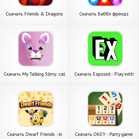
Скачать Friends & Dragons
Скачать Баббл френдз
[Взлом Много денег] APK на
Bubble Friends [Взлом Много
Андроид
монет] APK на Андроид
Скачать My Talking Slimy: cat
Скачать Exposed - Play with
friends [Взлом Много денег]
friends [Взлом Бесконечные
APK на Андроид
монеты] APK на Андроид
Скачать Dwarf Friends : in
Скачать OKEY - Party game