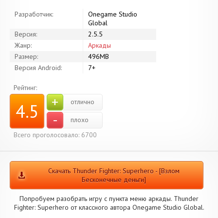
Разработчик:
Onegame Studio
Global
Версия:
2.5.5
Жанр:
Аркады
Размер:
496MB
Версия Android:
7+
Рейтинг:
+
отлично
4.5
-
плохо
Всего проголосовало: 6700
Скачать Thunder Fighter: Superhero - [Взлом
Бесконечные деньги]
Попробуем разобрать игру с пункта меню аркады. Thunder
Fighter: Superhero от классного автора Onegame Studio Global.