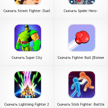
Скачать Street Fighter: Duel
Скачать Spider Hero-
[Взлом Бесконечные
Superhero Fight [Взлом
монеты] APK на Андроид
Бесконечные деньги] APK на
Андроид
Скачать Super City
Скачать Fighter Ball [Взлом
Hero:superhero Game [Взлом
Бесконечные монеты] APK
Бесконечные деньги] APK на
на Андроид
Андроид
Скачать Lightning Fighter 2
Скачать Stick Fighter: Battle