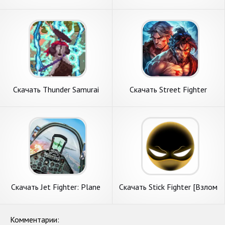
[Взлом Много монет] APK
Stickman [Взлом
на Андроид
Бесконечные деньги] APK на
Андроид
Скачать Thunder Samurai
Скачать Street Fighter
Defend Village [Взлом
[Взлом Бесконечные
Много монет] APK на
монеты] APK на Андроид
Андроид
Скачать Jet Fighter: Plane
Скачать Stick Fighter [Взлом
Game [Взлом Бесконечные
Бесконечные деньги] APK на
деньги] APK на Андроид
Андроид
Комментарии: