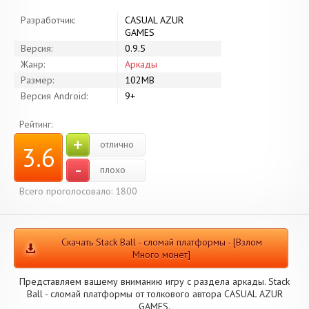
Разработчик:
CASUAL AZUR
GAMES
Версия:
0.9.5
Жанр:
Аркады
Размер:
102MB
Версия Android:
9+
Рейтинг:
+
отлично
3.6
-
плохо
Всего проголосовало: 1800
Скачать Stack Ball - сломай платформы - [Взлом
Много монет]
Представляем вашему вниманию игру с раздела аркады. Stack
Ball - сломай платформы от толкового автора CASUAL AZUR
GAMES.