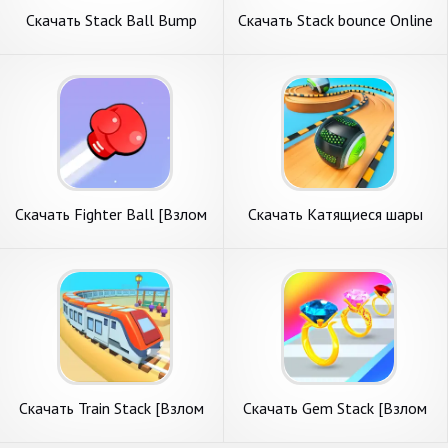
Скачать Stack Ball Bump
Скачать Stack bounce Online
Bump [Взлом Бесконечные
Ball [Взлом Много денег]
монеты] APK на Андроид
APK на Андроид
Скачать Fighter Ball [Взлом
Скачать Катящиеся шары
Бесконечные монеты] APK
Going Ball game [Взлом
на Андроид
Много монет] APK на
Андроид
Скачать Train Stack [Взлом
Скачать Gem Stack [Взлом
Бесконечные монеты] APK
Бесконечные монеты] APK
на Андроид
на Андроид