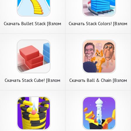
Скачать Bullet Stack [Взлом
Скачать Stack Colors! [Взлом
Бесконечные монеты] APK
Бесконечные деньги] APK на
на Андроид
Андроид
Скачать Stack Cube! [Взлом
Скачать Ball & Chain [Взлом
Много монет] APK на
Много монет] APK на
Андроид
Андроид