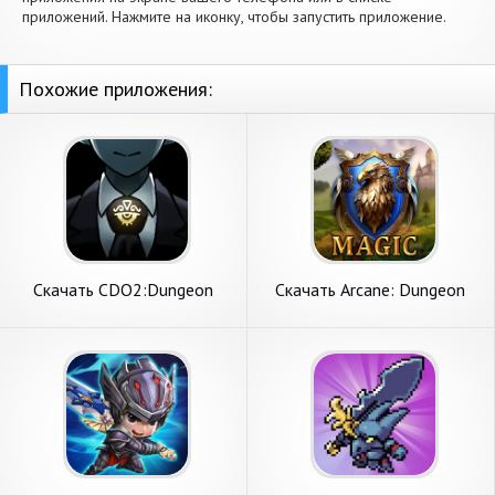
приложений. Нажмите на иконку, чтобы запустить приложение.
Похожие приложения:
Скачать CDO2:Dungeon
Скачать Arcane: Dungeon
Defense [Взлом Много
Legends [Взлом
монет] APK на Андроид
Бесконечные монеты] APK
на Андроид