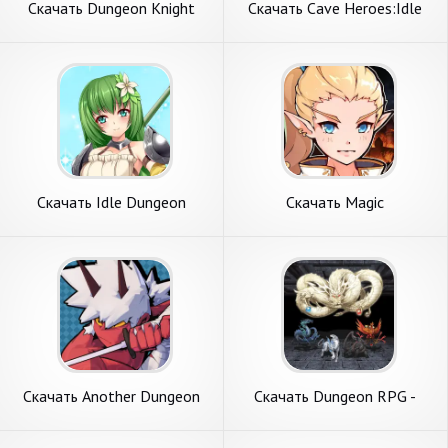
Скачать Dungeon Knight
Скачать Cave Heroes:Idle
[Взлом Много денег] APK на
Dungeon Crawl [Взлом
Андроид
Много монет] APK на
Андроид
Скачать Idle Dungeon
Скачать Magic
Tycoon [Взлом Бесконечные
Dungeon:Fallen Angel
монеты] APK на Андроид
[Взлом Много денег] APK на
Андроид
Скачать Another Dungeon
Скачать Dungeon RPG -
[Взлом Бесконечные
Abyssal Dystopia- [Взлом
монеты] APK на Андроид
Много монет] APK на