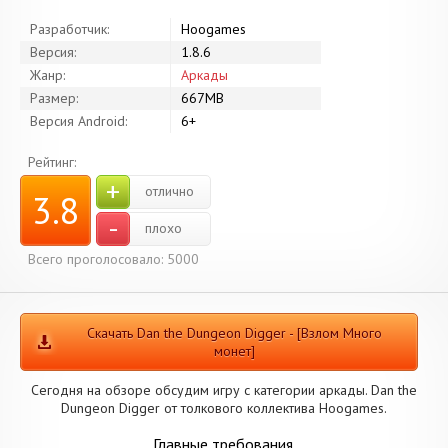
Разработчик:
Hoogames
Версия:
1.8.6
Жанр:
Аркады
Размер:
667MB
Версия Android:
6+
Рейтинг:
+
отлично
3.8
-
плохо
Всего проголосовало: 5000
Скачать Dan the Dungeon Digger - [Взлом Много
монет]
Сегодня на обзоре обсудим игру с категории аркады. Dan the
Dungeon Digger от толкового коллектива Hoogames.
Главные требования.