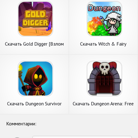
Андроид
Скачать Gold Digger [Взлом
Скачать Witch & Fairy
Много монет] APK на
Dungeon [Взлом
Андроид
Бесконечные монеты] APK
на Андроид
Скачать Dungeon Survivor
Скачать Dungeon Arena: Free
[Взлом Много денег] APK на
strategy b [Взлом
Андроид
Бесконечные деньги] APK на
Андроид
Комментарии: