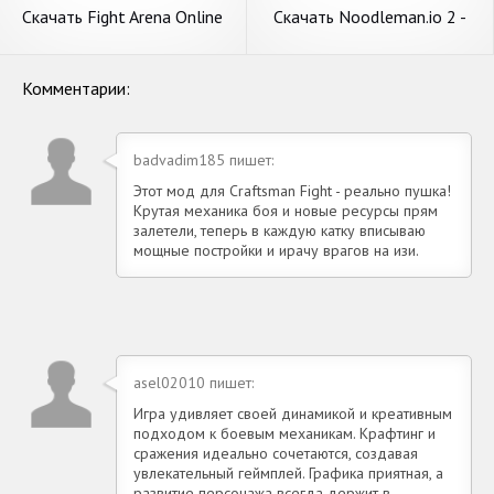
Скачать Fight Arena Online
Скачать Noodleman.io 2 -
[Взлом Много монет] APK
Fight Party [Взлом Много
на Андроид
монет] APK на Андроид
Комментарии:
badvadim185 пишет:
Этот мод для Craftsman Fight - реально пушка!
Крутая механика боя и новые ресурсы прям
залетели, теперь в каждую катку вписываю
мощные постройки и ирачу врагов на изи.
asel02010 пишет:
Игра удивляет своей динамикой и креативным
подходом к боевым механикам. Крафтинг и
сражения идеально сочетаются, создавая
увлекательный геймплей. Графика приятная, а
развитие персонажа всегда держит в