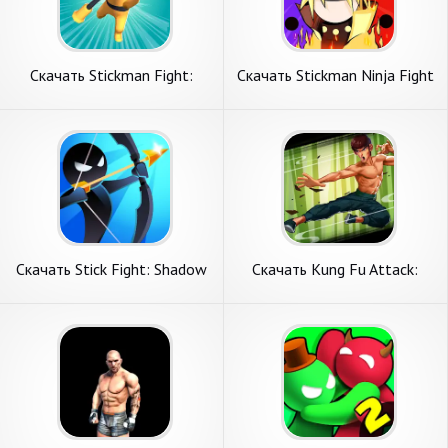
Скачать Stickman Fight:
Скачать Stickman Ninja Fight
Battle Arena [Взлом
[Взлом Много денег] APK на
Бесконечные деньги] APK на
Андроид
Андроид
Скачать Stick Fight: Shadow
Скачать Kung Fu Attack:
Archer [Взлом Много монет]
Final Fight [Взлом Много
APK на Андроид
монет] APK на Андроид