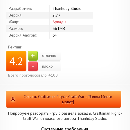
Разработчик:
Thanhday Studio
Версия:
2.7.7
Жанр:
Аркады
Размер:
561MB
Версия Android:
6+
Рейтинг:
+
отлично
4.2
-
плохо
Всего проголосовало: 4100
Скачать Craftsman Fight - Craft War - [Взлом Много
монет]
Попробуем разобрать игру с раздела аркады. Craftsman Fight -
Craft War от классного автора Thanhday Studio.
Системные требования.