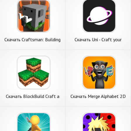
Скачать Craftsman: Building
Скачать Uni - Craft your
Craft [Взлом Бесконечные
world [Взлом Много монет]
монеты] APK на Андроид
APK на Андроид
Скачать BlockBuild Craft a
Скачать Merge Alphabet 2D
Dream World [Взлом Много
Fusion Fight [Взлом
монет] APK на Андроид
Бесконечные монеты] APK
на Андроид