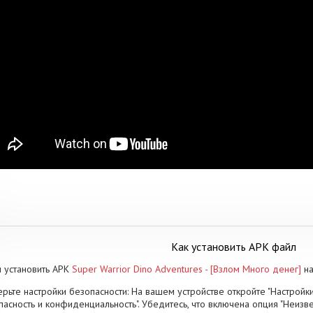
Как установить APK файл
 установить APK
Super Warrior Dino Adventures - [Взлом Много денег]
на
рьте настройки безопасности: На вашем устройстве откройте "Настройки
пасность и конфиденциальность". Убедитесь, что включена опция "Неизве