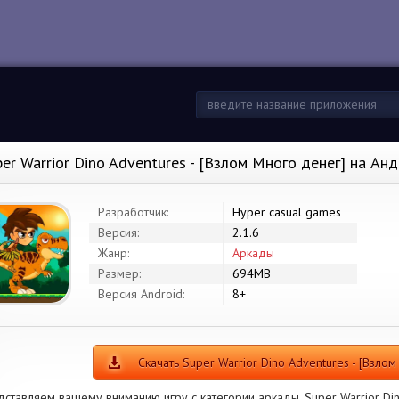
per Warrior Dino Adventures - [Взлом Много денег] на Ан
Разработчик:
Hyper casual games
Версия:
2.1.6
Жанр:
Аркады
Размер:
694MB
Версия Android:
8+
Скачать Super Warrior Dino Adventures - [Взло
ставляем вашему вниманию игру с категории аркады. Super Warrior Din