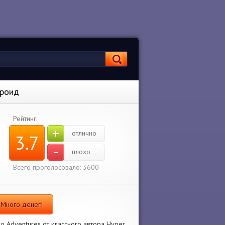
дроид
Рейтинг:
+
отлично
3.7
-
плохо
Всего проголосовало: 3600
м Много денег]
o Adventures от классного автора Hyper