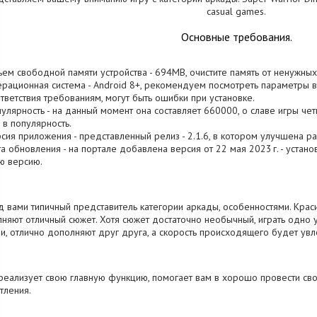
casual games.
Основные требования.
ъем свободной памяти устройства - 694MB, очистите память от ненужных
ерационная система - Android 8+, рекомендуем посмотреть параметры ва
тветствия требованиям, могут быть ошибки при установке.
пулярность - на данный момент она составляет 660000, о cлаве игры чет
 в популярность.
рсия приложения - представленный релиз - 2.1.6, в котором улучшена р
та обновления - на портале добавлена версия от 22 мая 2023 г. - устан
ю версию.
 вами типичный представитель категории аркады, особенностями. Крас
няют отличный сюжет. Хотя сюжет достаточно необычный, играть одно
и, отлично дополняют друг друга, а скорость происходящего будет увл
реализует свою главную функцию, помогает вам в хорошо провести с
тления.