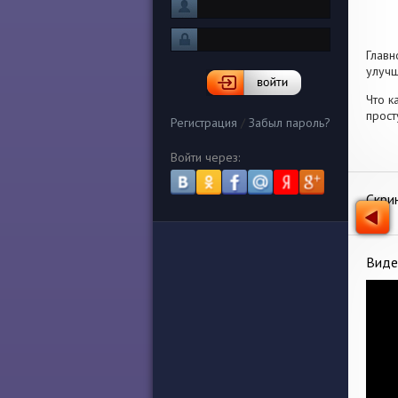
Главн
улучш
Что к
прост
Регистрация
/
Забыл пароль?
Войти через:
Скри
Виде