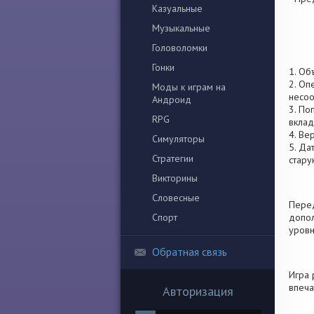
Казуальные
Музыкальные
Головоломки
Гонки
1. Об
2. Оп
Моды к играм на
несоо
Андроид
3. По
RPG
вклад
4. Ве
Симуляторы
5. Да
Стратегии
стару
Викторины
Словесные
Перед
Спорт
допол
уровн
Обратная связь
Игра 
впеча
Авторизация