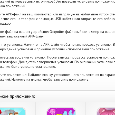
жений из неизвестных источников". Это позволит установить приложени
ина приложений.
йте APK-файл на ваш компьютер или напрямую на мобильное устройство
есите его на телефон с помощью USB-кабеля или отправьте его себе п
енджер.
те файл на вашем устройстве: Откройте файловый менеджер на вашем
нен загруженный APK-файл.
тите установку: Нажмите на APK-файл, чтобы начать процесс установки.
ерждение установки и принятие условий использования приложения.
тесь завершения установки: После запуска процесса установки прилож
ш телефон. Дождитесь завершения установки. По окончании установки 
жение было успешно установлено.
тите приложение: Найдите иконку установленного приложения на экран
жений. Нажмите на иконку, чтобы запустить приложение.
жие приложения: