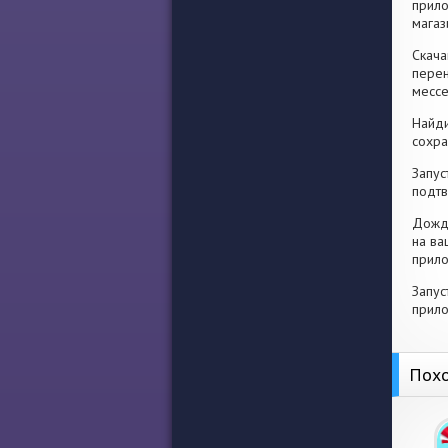
прило
магаз
Скача
перен
месс
Найди
сохра
Запус
подтв
Дожди
на ва
прило
Запус
прило
Похо