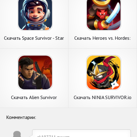
Скачать Space Survivor - Star
Скачать Heroes vs. Hordes:
Poineer [Взлом Много
Survivor [Взлом Много
монет] APK на Андроид
монет] APK на Андроид
Скачать Alien Survivor
Скачать NINJA SURVIVOR.io
[Взлом Бесконечные деньги]
[Взлом Много монет] APK
APK на Андроид
на Андроид
Комментарии:
ali197711 пишет: