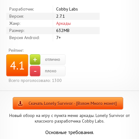
Разработчик:
Cobby Labs
Версия:
2.7.1
Жанр:
Аркады
Размер:
632MB
Версия Android:
7+
Рейтинг:
+
отлично
4.1
-
плохо
Всего проголосовало: 1300
Скачать Lonely Survivor - [Взлом Много монет]
Новый обзор на игру с пункта меню аркады. Lonely Survivor от
классного разработчика Cobby Labs.
Основные требования.