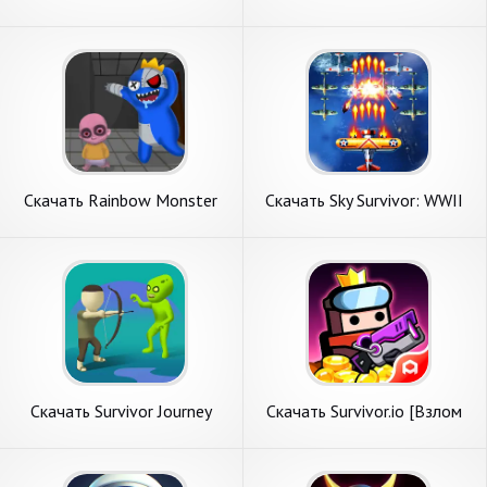
[Взлом Много монет] APK
Impostor:BattleRoyale
на Андроид
[Взлом Много монет] APK
на Андроид
Скачать Rainbow Monster
Скачать Sky Survivor: WWII
Survivor [Взлом Много
Aircraft Sh [Взлом
монет] APK на Андроид
Бесконечные монеты] APK
на Андроид
Скачать Survivor Journey
Скачать Survivor.io [Взлом
[Взлом Много монет] APK
Много монет] APK на
на Андроид
Андроид