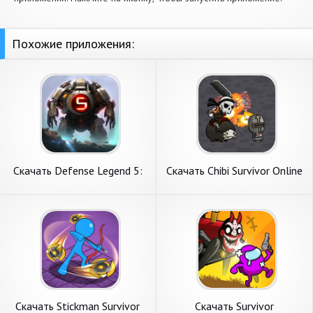
Похожие приложения:
Скачать Defense Legend 5:
Скачать Chibi Survivor Online
Survivor TD [Взлом Много
[Взлом Много монет] APK
монет] APK на Андроид
на Андроид
Скачать Stickman Survivor
Скачать Survivor