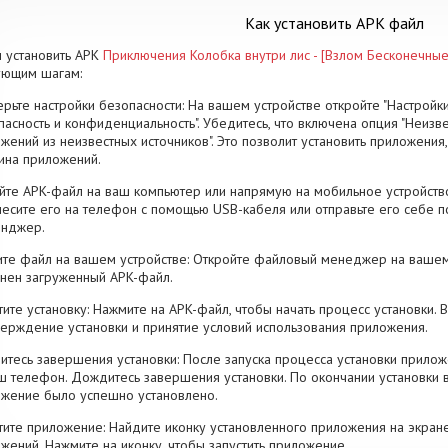
Как установить APK файл
 установить APK
Приключения Колобка внутри лис - [Взлом Бесконечны
ующим шагам:
рьте настройки безопасности: На вашем устройстве откройте "Настройки
пасность и конфиденциальность". Убедитесь, что включена опция "Неизве
жений из неизвестных источников". Это позволит установить приложени
ина приложений.
йте APK-файл на ваш компьютер или напрямую на мобильное устройство
есите его на телефон с помощью USB-кабеля или отправьте его себе п
енджер.
те файл на вашем устройстве: Откройте файловый менеджер на вашем
нен загруженный APK-файл.
тите установку: Нажмите на APK-файл, чтобы начать процесс установки.
ерждение установки и принятие условий использования приложения.
тесь завершения установки: После запуска процесса установки прилож
ш телефон. Дождитесь завершения установки. По окончании установки 
жение было успешно установлено.
тите приложение: Найдите иконку установленного приложения на экран
жений. Нажмите на иконку, чтобы запустить приложение.