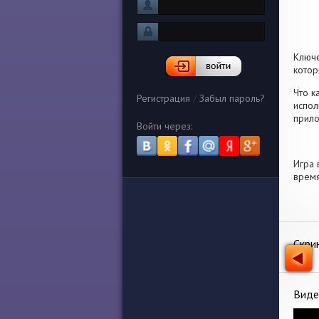
Ключ
котор
Что к
Регистрация
/
Забыл пароль?
испол
прило
Войти через:
Игра 
время
Скри
Виде