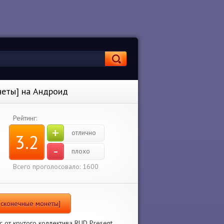
неты] на Андроид
Рейтинг:
+
отлично
3.2
-
плохо
Всего проголосовало: 1600
Бесконечные монеты]
 от крутого коллектива RUD Present.