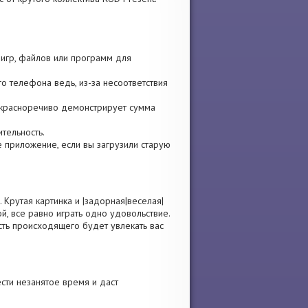
 игр, файлов или программ для
о телефона ведь, из-за несоответствия
ры красноречиво демонстрирует сумма
ительность.
те приложение, если вы загрузили старую
Крутая картинка и |задорная|веселая|
й, все равно играть одно удовольствие.
ть происходящего будет увлекать вас
ти незанятое время и даст