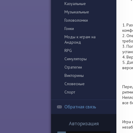
Казуальные
Музыкальные
Головоломки
1. Ра
Гонки
комфо
2. Оп
Моды к играм на
требо
Андроид
3. По
RPG
устан
4. Ве
Симуляторы
5. Да
Стратегии
верси
Викторины
Словесные
Перед
Спорт
ритми
Непло
все б
Обратная связь
Игра 
Авторизация
незаб