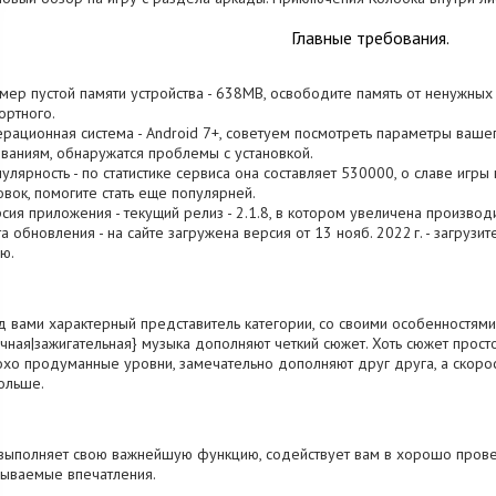
Главные требования.
змер пустой памяти устройства - 638MB, освободите память от ненужных
ртного.
ерационная система - Android 7+, советуем посмотреть параметры вашег
ваниям, обнаружатся проблемы с установкой.
пулярность - по статистике сервиса она составляет 530000, о cлаве иг
овок, помогите стать еще популярней.
рсия приложения - текущий релиз - 2.1.8, в котором увеличена производ
та обновления - на сайте загружена версия от 13 нояб. 2022 г. - загрузи
ю.
 вами характерный представитель категории, со своими особенностями. 
чная|зажигательная} музыка дополняют четкий сюжет. Хоть сюжет просто
хо продуманные уровни, замечательно дополняют друг друга, а скорос
ольше.
выполняет свою важнейшую функцию, содействует вам в хорошо провес
ываемые впечатления.