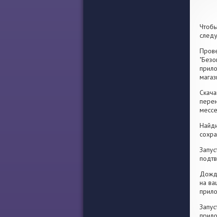
Чтобы
след
Прове
"Безо
прило
магаз
Скача
перен
месс
Найди
сохра
Запус
подтв
Дожди
на ва
прило
Запус
прило