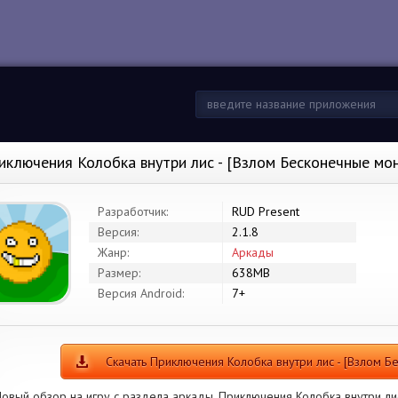
иключения Колобка внутри лис - [Взлом Бесконечные мо
Разработчик:
RUD Present
Версия:
2.1.8
Жанр:
Аркады
Размер:
638MB
Версия Android:
7+
Скачать Приключения Колобка внутри лис - [Взлом 
овый обзор на игру с раздела аркады. Приключения Колобка внутри лис