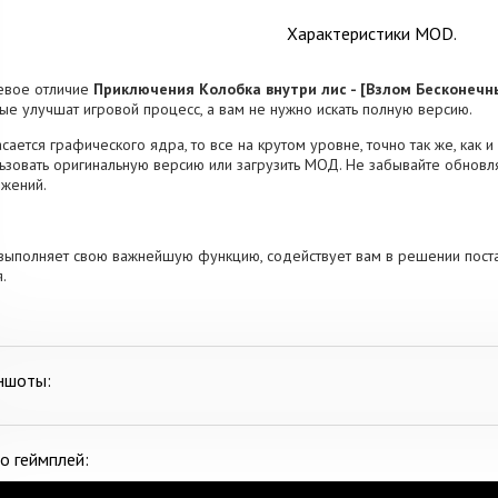
Характеристики MOD.
евое отличие
Приключения Колобка внутри лис - [Взлом Бесконеч
ые улучшат игровой процесс, а вам не нужно искать полную версию.
асается графического ядра, то все на крутом уровне, точно так же, как
ьзовать оригинальную версию или загрузить МОД. Не забывайте обновля
жений.
выполняет свою важнейшую функцию, содействует вам в решении пост
.
ншоты:
о геймплей: