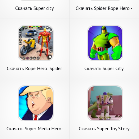
Скачать Super city
Скачать Spider Rope Hero -
Hero:Spider Game [Взлом
Flying Hero [Взлом
Бесконечные деньги] APK на
Бесконечные деньги] APK на
Андроид
Андроид
Скачать Rope Hero: Spider
Скачать Super City
Hero Games [Взлом
Hero:superhero Game [Взлом
Бесконечные деньги] APK на
Бесконечные деньги] APK на
Андроид
Андроид
Скачать Super Media Hero:
Скачать Super Toy Story
Emoji War [Взлом
Games For hero [Взлом