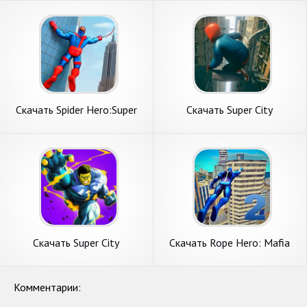
Бесконечные деньги] APK на
Бесконечные монеты] APK
Андроид
на Андроид
Скачать Spider Hero:Super
Скачать Super City
City Hero [Взлом Много
Hero:GAME SPIDER [Взлом
денег] APK на Андроид
Много денег] APK на
Андроид
Скачать Super City
Скачать Rope Hero: Mafia
Heroes:Super Battle [Взлом
City Wars [Взлом Много
Бесконечные монеты] APK
монет] APK на Андроид
на Андроид
Комментарии: