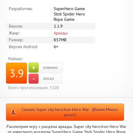
Разработчик:
SuperHero Game
Stick Spider Hero
Rope Game
Версия:
1.1.9
Жанр:
Аркады
Размер:
857MB
Версия Android:
6+
Рейтинг:
+
отлично
3.9
-
плохо
Всего проголосовало: 3100
Скачать Super city hero:Iron Hero War - [Взлом Много
денег]
Рассмотрим игру с раздела аркады. Super city hero:Iron Hero War
от известного издателя SuperHero Game Stick Spider Hero Rope