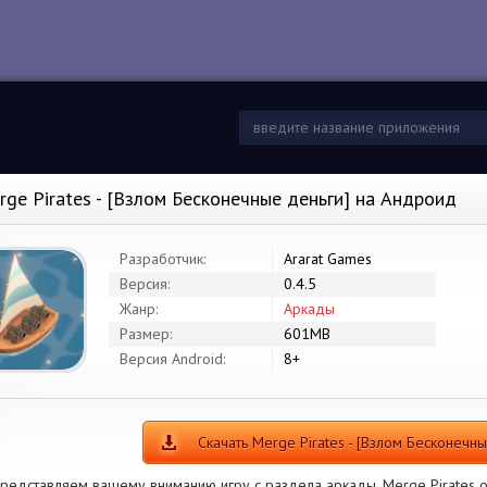
rge Pirates - [Взлом Бесконечные деньги] на Андроид
Разработчик:
Ararat Games
Версия:
0.4.5
Жанр:
Аркады
Размер:
601MB
Версия Android:
8+
Скачать Merge Pirates - [Взлом Бесконечны
редставляем вашему вниманию игру с раздела аркады. Merge Pirates от