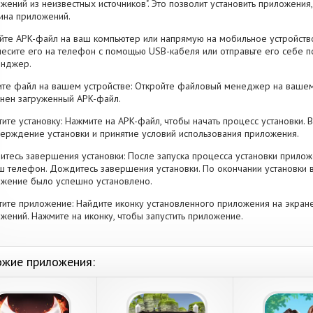
жений из неизвестных источников". Это позволит установить приложени
ина приложений.
йте APK-файл на ваш компьютер или напрямую на мобильное устройство
есите его на телефон с помощью USB-кабеля или отправьте его себе п
енджер.
те файл на вашем устройстве: Откройте файловый менеджер на вашем
нен загруженный APK-файл.
тите установку: Нажмите на APK-файл, чтобы начать процесс установки.
ерждение установки и принятие условий использования приложения.
тесь завершения установки: После запуска процесса установки прилож
ш телефон. Дождитесь завершения установки. По окончании установки 
жение было успешно установлено.
тите приложение: Найдите иконку установленного приложения на экран
жений. Нажмите на иконку, чтобы запустить приложение.
жие приложения: