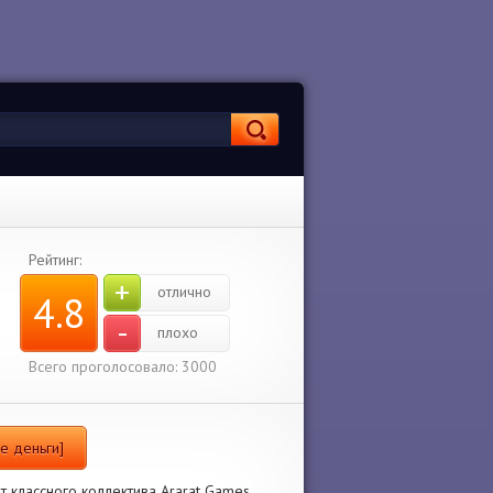
Рейтинг:
+
отлично
4.8
-
плохо
Всего проголосовало: 3000
е деньги]
 классного коллектива Ararat Games.