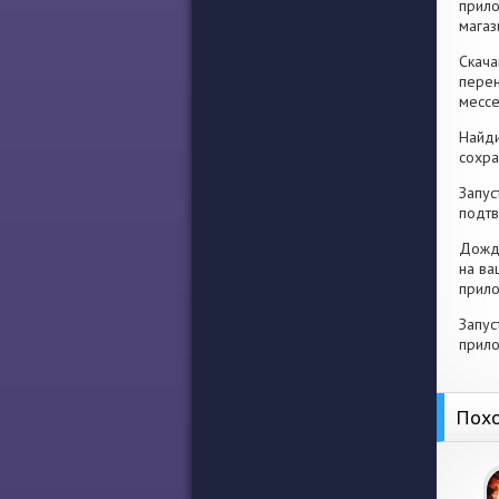
прило
магаз
Скача
перен
месс
Найди
сохра
Запус
подтв
Дожди
на ва
прило
Запус
прило
Похо