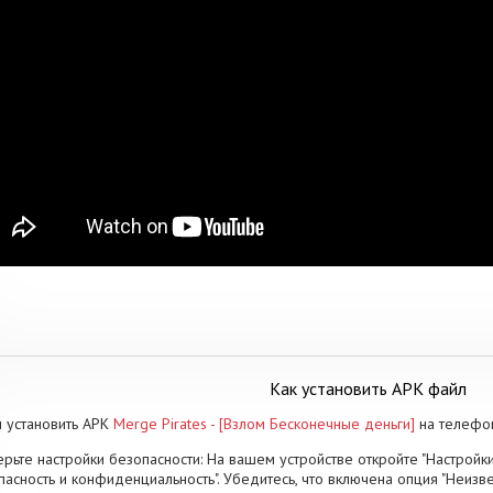
Как установить APK файл
 установить APK
Merge Pirates - [Взлом Бесконечные деньги]
на телефон
рьте настройки безопасности: На вашем устройстве откройте "Настройки
пасность и конфиденциальность". Убедитесь, что включена опция "Неизве