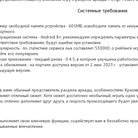
Системные требования.
змер свободной памяти устройства - 601MB, освободите память от нену
ртного.
ерационная система - Android 8+, рекомендуем определить параметры в
тветствия требованиям, будут ошибки при установке.
пулярность - по статистике сервиса она составляет 530000, о рейтинге и
йте его популярнее.
рсия приложения - текущий релиз - 0.4.5, в котором улучшена работоспо
та обновления - на портале доступна версия от 2 июн. 2023 г. - установ
ыдущую версию.
 вами обычный представитель раздела аркады, особенностями. Красив
няют отличный сюжет. Хотя сюжет достаточно необычный, играть одно
и, отлично дополняют друг друга, а скорость происходящего будет увл
выполняет свою ключевую функцию, содействует вам в беззаботно про
ываемые впечатления.