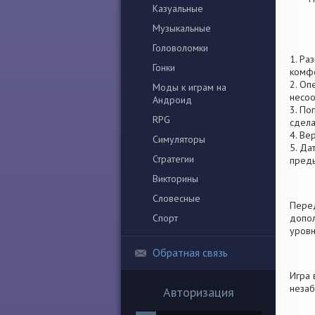
Казуальные
Музыкальные
Головоломки
1. Ра
Гонки
комфо
2. Оп
Моды к играм на
несоо
Андроид
3. По
RPG
сдела
4. Ве
Симуляторы
5. Да
Стратегии
пред
Викторины
Словесные
Перед
Спорт
допол
уровн
Обратная связь
Игра 
незаб
Авторизация