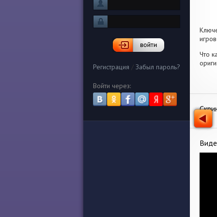
Ключ
игров
Что к
ориги
Регистрация
/
Забыл пароль?
Войти через:
Скри
Виде