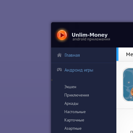
Me
Главная
Андроид игры
Экшен
Приключения
Аркады
Настольные
Карточные
Азартные
П