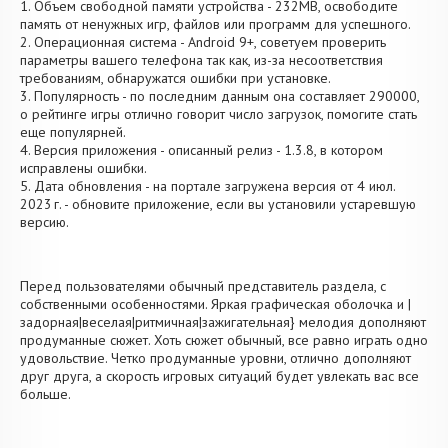
1. Объем свободной памяти устройства - 232MB, освободите
память от ненужных игр, файлов или программ для успешного.
2. Операционная система - Android 9+, советуем проверить
параметры вашего телефона так как, из-за несоответствия
требованиям, обнаружатся ошибки при установке.
3. Популярность - по последним данным она составляет 290000,
о рейтинге игры отлично говорит число загрузок, помогите стать
еще популярней.
4. Версия приложения - описанный релиз - 1.3.8, в котором
исправлены ошибки.
5. Дата обновления - на портале загружена версия от 4 июл.
2023 г. - обновите приложение, если вы установили устаревшую
версию.
Перед пользователями обычный представитель раздела, с
собственными особенностями. Яркая графическая оболочка и |
задорная|веселая|ритмичная|зажигательная} мелодия дополняют
продуманные сюжет. Хоть сюжет обычный, все равно играть одно
удовольствие. Четко продуманные уровни, отлично дополняют
друг друга, а скорость игровых ситуаций будет увлекать вас все
больше.