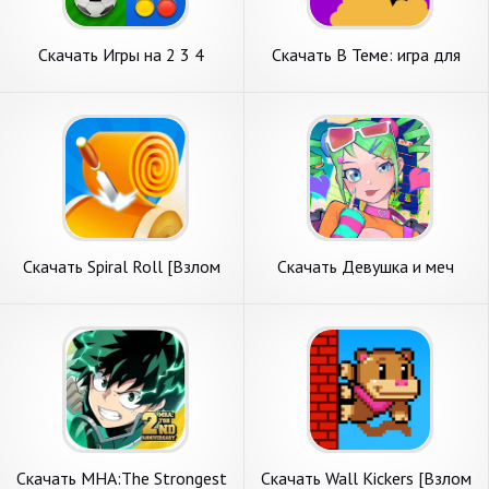
Скачать Игры на 2 3 4
Скачать В Теме: игра для
игрока [Взлом Много денег]
компании [Взлом Много
APK на Андроид
денег] APK на Андроид
Скачать Spiral Roll [Взлом
Скачать Девушка и меч
Много денег] APK на
[Взлом Много денег] APK на
Андроид
Андроид
Скачать MHA:The Strongest
Скачать Wall Kickers [Взлом