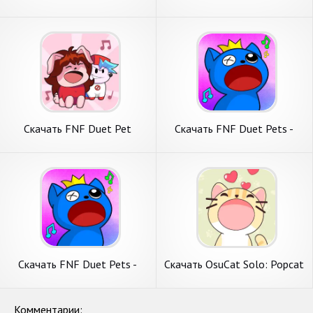
Hero [Взлом Много денег]
Много денег] APK на
APK на Андроид
Андроид
Скачать FNF Duet Pet
Скачать FNF Duet Pets -
[Взлом Много монет] APK
Funkin Music [Взлом
на Андроид
Бесконечные монеты] APK
на Андроид
Скачать FNF Duet Pets -
Скачать OsuCat Solo: Popcat
Funkin Music [Взлом Много
Duet Music [Взлом Много
монет] APK на Андроид
денег] APK на Андроид
Комментарии: