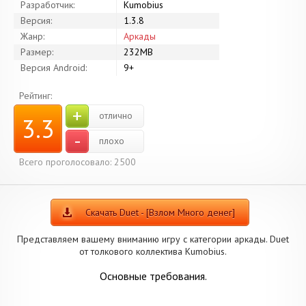
Разработчик:
Kumobius
Версия:
1.3.8
Жанр:
Аркады
Размер:
232MB
Версия Android:
9+
Рейтинг:
+
отлично
3.3
-
плохо
Всего проголосовало: 2500
Скачать Duet - [Взлом Много денег]
Представляем вашему вниманию игру с категории аркады. Duet
от толкового коллектива Kumobius.
Основные требования.