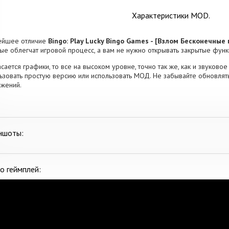
Характеристики MOD.
ейшее отличие
Bingo: Play Lucky Bingo Games - [Взлом Бесконечные
ые облегчат игровой процесс, а вам не нужно открывать закрытые функ
асается графики, то все на высоком уровне, точно так же, как и звуково
ьзовать простую версию или использовать МОД. Не забывайте обновлят
жений.
ншоты:
о геймплей: