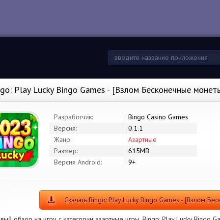
ngo: Play Lucky Bingo Games - [Взлом Бесконечные монет
Разработчик:
Bingo Casino Games
Версия:
0.1.1
Жанр:
Азартные
Размер:
615MB
Версия Android:
9+
Скачать Bingo: Play Lucky Bingo Games - [Взлом Бе
вый обзор на игру с категории азартные игры. Bingo: Play Lucky Bingo 