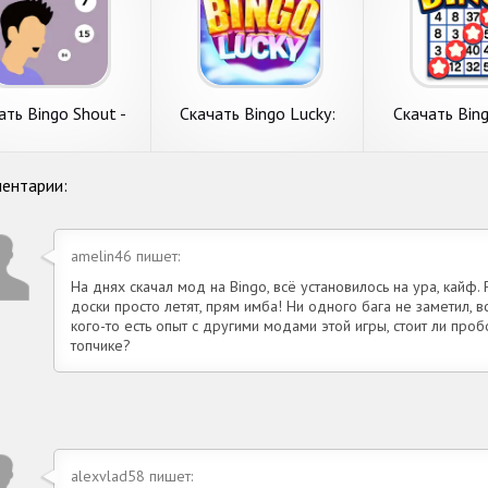
буем разобрать игру
Сегодня на обзоре
Сегодня на обз
ом Бесконечные
[Взлом Много денег]
[Взлом Много
та меню азартные
обсудим игру с пункта
обсудим игру с 
ты] APK на
APK на Андроид
APK на Андр
Xtreme Bingo! Slots
меню азартные игры.
меню карточные
оид
 Game от нового
GamePoint Bingo - Bingo
Bingo Happy HD -
 Meme, Inc. Главные
games от классного
Games от класс
ания. 1. Размер
издателя GamePoint.
автора Saga
подробнее
подробнее
подробн
Главные требования.
Fun,Slots,Casino
ать Bingo Shout -
Скачать Bingo Lucky:
Скачать Bing
go Caller [Взлом
Play Bingo Games [Взлом
Clash Bing
онечные деньги]
Бесконечные деньги]
[Взлом Мног
K на Андроид
APK на Андроид
APK на Ан
ть Bingo Shout -
Скачать Bingo Lucky:
Скачать Bingo
ентарии:
 Caller [Взлом
Play Bingo Games
Clash Bingo 
тавляем вашему
Рассмотрим игру с
Сегодня на обз
нечные деньги]
[Взлом Бесконечные
[Взлом Много
ию игру с пункта
категории настольные
обсудим игру с 
на Андроид
деньги] APK на
APK на Андр
настольные игры.
игры. Bingo Lucky: Play
меню настольны
amelin46 пишет:
Андроид
Shout - Bingo Caller
Bingo Games от
Bingo Drive: Cla
пулярного автора
известного коллектива
Games от попул
На днях скачал мод на Bingo, всё установилось на ура, кайф.
iciana. Главные
Joynow Studio. Системные
коллектива Glidi
подробнее
доски просто летят, прям имба! Ни одного бага не заметил, вс
подробнее
подробн
требования. 1.
Системные
кого-то есть опыт с другими модами этой игры, стоит ли проб
топчике?
alexvlad58 пишет: