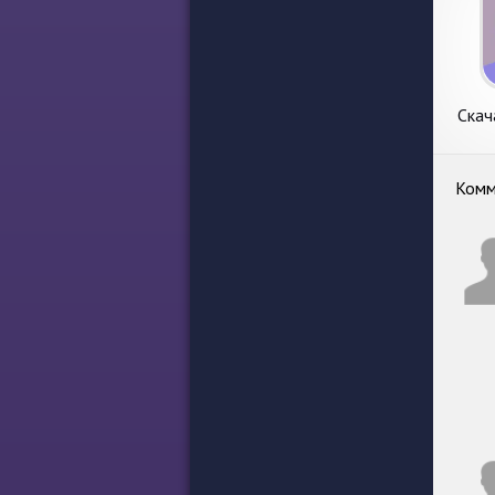
Попро
[Взл
с пунк
моне
игры. 
Андр
Bingo
автора
требов
Скач
Bin
Беск
AP
Скача
Комм
Bingo
Предс
Беско
вниман
APK 
меню 
Bingo 
от по
Jose V