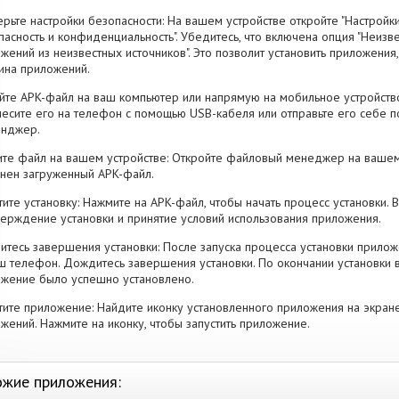
рьте настройки безопасности: На вашем устройстве откройте "Настройки
пасность и конфиденциальность". Убедитесь, что включена опция "Неизве
жений из неизвестных источников". Это позволит установить приложени
ина приложений.
йте APK-файл на ваш компьютер или напрямую на мобильное устройство
есите его на телефон с помощью USB-кабеля или отправьте его себе п
енджер.
те файл на вашем устройстве: Откройте файловый менеджер на вашем
нен загруженный APK-файл.
тите установку: Нажмите на APK-файл, чтобы начать процесс установки.
ерждение установки и принятие условий использования приложения.
тесь завершения установки: После запуска процесса установки прилож
ш телефон. Дождитесь завершения установки. По окончании установки 
жение было успешно установлено.
тите приложение: Найдите иконку установленного приложения на экран
жений. Нажмите на иконку, чтобы запустить приложение.
жие приложения: