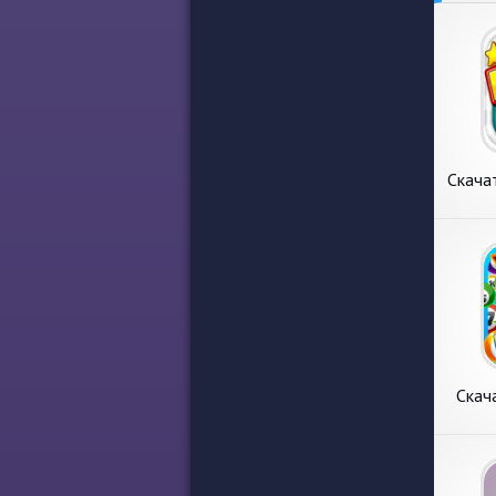
Скача
2: Bi
Мног
Скача
Party
Новый 
Game
раздел
денег
Bingo 
Андр
Games 
Kingsi
требов
Скач
Slots 
Беск
AP
Скача
Slots