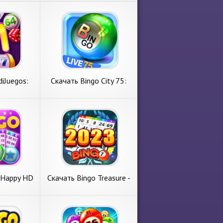
iJuegos:
Скачать Bingo City 75:
s… [Взлом
Bingo & Slots [Взлом
] APK на
Много денег] APK на
ид
Андроид
Juegos:
Скачать Bingo City 75:
s… [Взлом
Bingo & Slots [Взлом
 с пункта
Представляем вашему
 APK на
Много денег] APK на
игры.
вниманию игру с категории
Андроид
go,
азартные игры. Bingo City
улярного
75: Bingo & Slots от
angelo
толкового коллектива
стемные
Fungrep Co Ltd. Главные
ее
подробнее
 Happy HD
Скачать Bingo Treasure -
s [Взлом
Bingo Games [Взлом
] APK на
Бесконечные деньги]
ид
APK на Андроид
o Happy
Скачать Bingo Treasure
ames
- Bingo Games [Взлом