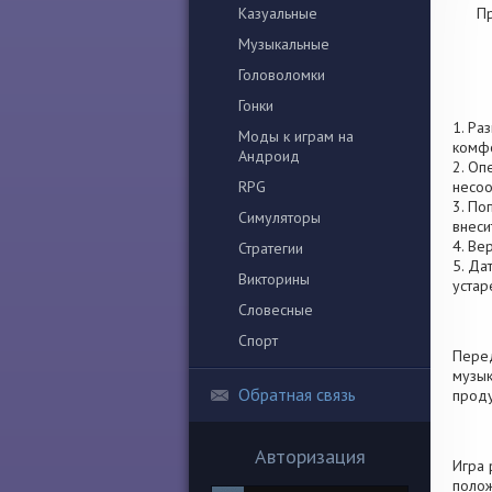
Казуальные
Пр
Музыкальные
Головоломки
Гонки
1. Ра
Моды к играм на
комфо
Андроид
2. Оп
RPG
несоо
3. По
Симуляторы
внеси
4. Ве
Стратегии
5. Да
Викторины
устар
Словесные
Спорт
Перед
музык
Обратная связь
проду
Авторизация
Игра 
полож