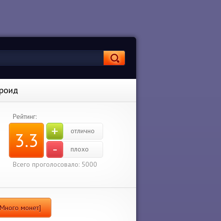
дроид
Рейтинг:
+
отлично
3.3
-
плохо
Всего проголосовало: 5000
м Много монет]