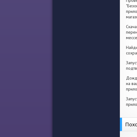
Прове
"Безо
прило
магаз
Скача
перен
месс
Найди
сохра
Запус
подтв
Дожди
на ва
прило
Запус
прило
Похо