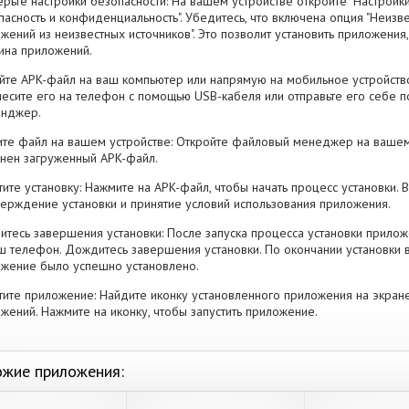
рьте настройки безопасности: На вашем устройстве откройте "Настройки
пасность и конфиденциальность". Убедитесь, что включена опция "Неизве
жений из неизвестных источников". Это позволит установить приложени
ина приложений.
йте APK-файл на ваш компьютер или напрямую на мобильное устройство
есите его на телефон с помощью USB-кабеля или отправьте его себе п
енджер.
те файл на вашем устройстве: Откройте файловый менеджер на вашем
нен загруженный APK-файл.
тите установку: Нажмите на APK-файл, чтобы начать процесс установки.
ерждение установки и принятие условий использования приложения.
тесь завершения установки: После запуска процесса установки прилож
ш телефон. Дождитесь завершения установки. По окончании установки 
жение было успешно установлено.
тите приложение: Найдите иконку установленного приложения на экран
жений. Нажмите на иконку, чтобы запустить приложение.
жие приложения: