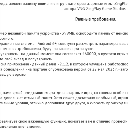
едставляем вашему вниманию игру с категории азартные игры. ZingPlay 
автора VNG ZingPlay Game Studios.
Главные требования.
змер незанятой памяти устройства - 399MB, освободите память от неис
ртного.
ерационная система - Android 6+, советуем рассмотреть параметры ваше
тветствия требованиям, будут зависания при запуске.
пулярность - на данный момент она составляет 460000, о крутости игры 
те свой вклад в популярность.
рсия приложения - данный релиз - 2.1.2, в котором улучшена работоспос
та обновления - на портале опубликована версия от 22 мая 2023 г. - заг
евшую версию.
 нами яркий представитель раздела азартные игры, со своими особенно
а дополняют отличный сюжет. Хотя сюжет достаточно необычный, играт
манные уровни, отлично дополняют друг друга, а скорость происходящ
реализует свою важнейшую функцию, помогает вам в отлично провести
ительные впечатления.