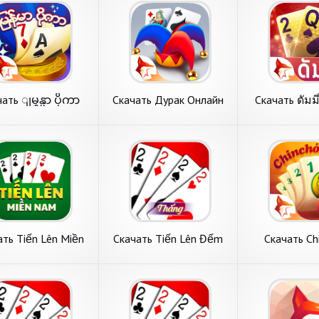
ать ျမန္မာ ပိုကာ
Скачать Дурак Онлайн
Скачать ดัมม
lay 13 ခ်ပ္ [Взлом
ZingPlay [Взлом Много
ZingPlay - เกม
о монет] APK на
монет] APK на Андроид
Много монет
Андроид
Андро
ть ျမန္မာ ပိုကာ
Скачать Дурак Онлайн
Скачать ดัมมี
lay 13 ခ်ပ္ [Взлом
ZingPlay [Взлом Много
ZingPlay - เกม
обзор на игру с
Сегодня на обзоре
Рассмотрим игру
о монет] APK на
монет] APK на
[Взлом Много
а карточные игры.
обсудим игру с пункта
категории азарт
оид
Андроид
APK на Андр
ပိုကာ ZingPlay 13 ခ်ပ္
меню карточные игры.
ดัมมี่ Dummy Zin
ссного
Дурак Онлайн ZingPlay от
ไพ่ от известно
ботчика VNG
крутого автора VNG
VNG ZingPlay Stu
ay Studio. Главные
ZingPlay Game Studios.
Системные требо
подробнее
подробнее
подробн
вания.
Основные
ать Tiến Lên Miền
Скачать Tiến Lên Đếm
Скачать Ch
 Offline [Взлом
Lá - Tien Len [Взлом
Zingplay Jue
о монет] APK на
Много денег] APK на
[Взлом Беск
Андроид
Андроид
деньги] APK н
ть Tiến Lên Miền
Скачать Tiến Lên Đếm
Скачать Chin
ffline [Взлом
Lá - Tien Len [Взлом
Zingplay Juego
ня на обзоре
Рассмотрим игру с пункта
Рассмотрим игру
 монет] APK на
Много денег] APK на
[Взлом Беско
м игру с пункта
меню карточные игры. Tiến
карточные игры.