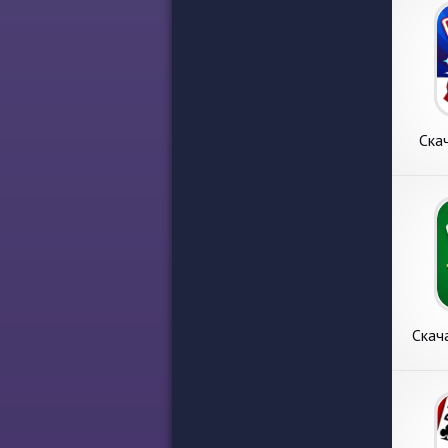
Скач
ZingP
Мног
Скача
ZingP
Новый 
Мног
раздел
Андр
ျမန္မာ 
от кла
разра
ZingPl
требо
Скач
Nam
Мног
Скача
Nam O
Сегод
Много
обсуди