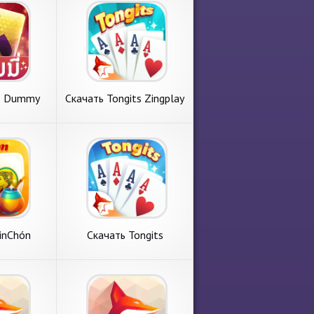
ี่ Dummy
Скачать Tongits Zingplay
ไพ่ [Взлом
- Card Game [Взлом
] APK на
Бесконечные монеты]
ид
APK на Андроид
่ Dummy
Скачать Tongits
ไพ่
Zingplay - Card Game
 с
Представляем вашему
 монет]
[Взлом Бесконечные
ные игры.
вниманию игру с пункта
оид
монеты] APK на
gPlay - เกม
меню азартные игры.
Андроид
го издателя
Tongits Zingplay - Card
dio.
Game от классного
вания. 1.
издателя VNG ZingPlay
ее
подробнее
Studio. Главные
inChón
Скачать Tongits
go Online
ZingPlay-Fun Challenge
онечные
[Взлом Много денег]
а Андроид
APK на Андроид
Chón
Скачать Tongits
 Online
ZingPlay-Fun
 с раздела
Сегодня на обзоре
нечные
Challenge [Взлом
 ChinChón
обсудим игру с раздела