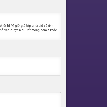
hiết bị. Vì giờ giả lập android có tính
ó thễ vào được nick. Rất mong admin khắc