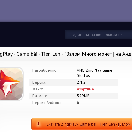
ngPlay - Game bài - Tien Len - [Взлом Много монет] на Ан
Разработчик:
VNG ZingPlay Game
Studios
Версия:
2.1.2
Жанр:
Азартные
Размер:
399MB
Версия Android:
6+
Скачать ZingPlay - Game bài - Tien Len - [Взло