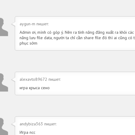
aygun-m пишет:
Admin ơi, mình có góp ý. Nên ra tính năng đăng xuất ra khỏi các t
năng lưu file data, người ta chỉ cần share file đó thì ai cũng c
phục sớm
alexavto89672 пишет:
игра крыса сено
andybiza363 пишет:
Игра ncc