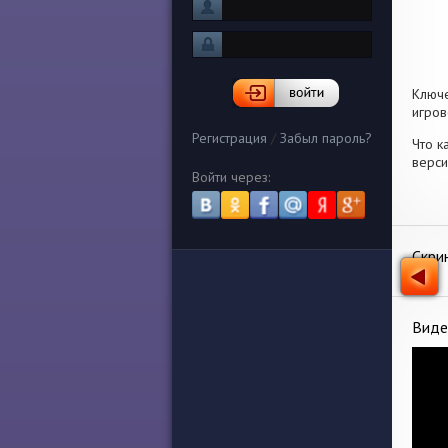
Ключ
игров
Регистрация
/
Забыл пароль?
Что к
верси
Войти через:
Скри
Виде