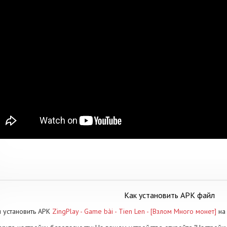
Как установить APK файл
 установить APK
ZingPlay - Game bài - Tien Len - [Взлом Много монет]
на