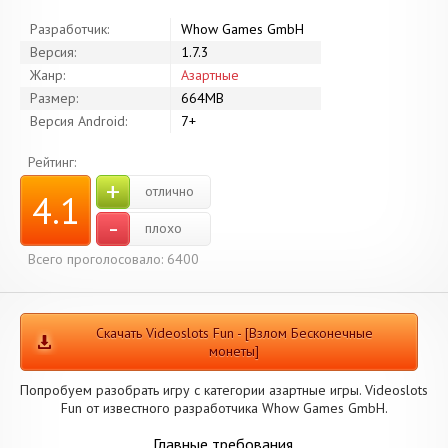
Разработчик:
Whow Games GmbH
Версия:
1.7.3
Жанр:
Азартные
Размер:
664MB
Версия Android:
7+
Рейтинг:
+
отлично
4.1
-
плохо
Всего проголосовало: 6400
Скачать Videoslots Fun - [Взлом Бесконечные
монеты]
Попробуем разобрать игру с категории азартные игры. Videoslots
Fun от известного разработчика Whow Games GmbH.
Главные требования.