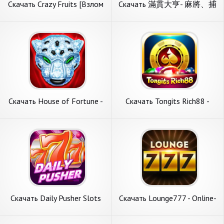
Скачать Crazy Fruits [Взлом
Скачать 滿貫大亨- 麻將、捕
Бесконечные монеты] APK
魚、老虎機、柏青斯洛、骰
на Андроид
寶、賽馬、21點 [Взлом
Бесконечные монеты] APK
на Андроид
Скачать House of Fortune -
Скачать Tongits Rich88 -
Slots [Взлом Бесконечные
Filipino Game [Взлом
монеты] APK на Андроид
Бесконечные монеты] APK
на Андроид
Скачать Daily Pusher Slots
Скачать Lounge777 - Online-
777 [Взлом Бесконечные
Casino [Взлом Бесконечные
монеты] APK на Андроид
монеты] APK на Андроид