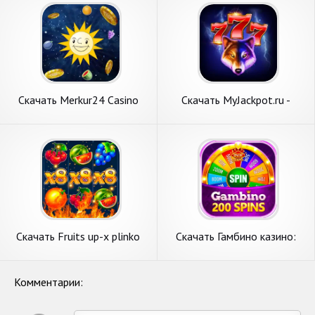
Скачать Merkur24 Casino
Скачать MyJackpot.ru -
[Взлом Много денег] APK на
Casino [Взлом Бесконечные
Андроид
деньги] APK на Андроид
Скачать Fruits up-x plinko
Скачать Гамбино казино:
tames [Взлом Бесконечные
Азартные игры [Взлом
монеты] APK на Андроид
Бесконечные деньги] APK на
Андроид
Комментарии: