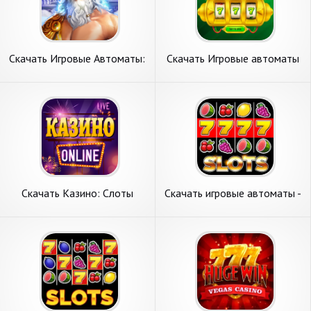
Скачать Игровые Автоматы:
Скачать Игровые автоматы
Казино Слоты [Взлом Много
— казино 777 [Взлом Много
денег] APK на Андроид
монет] APK на Андроид
Скачать Казино: Слоты
Скачать игровые автоматы -
Игровые автоматы [Взлом
казино [Взлом Бесконечные
Много монет] APK на
деньги] APK на Андроид
Андроид