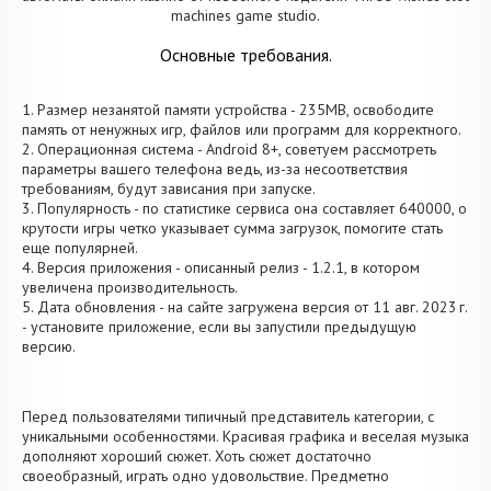
machines game studio.
Основные требования.
1. Размер незанятой памяти устройства - 235MB, освободите
память от ненужных игр, файлов или программ для корректного.
2. Операционная система - Android 8+, советуем рассмотреть
параметры вашего телефона ведь, из-за несоответствия
требованиям, будут зависания при запуске.
3. Популярность - по статистике сервиса она составляет 640000, о
крутости игры четко указывает сумма загрузок, помогите стать
еще популярней.
4. Версия приложения - описанный релиз - 1.2.1, в котором
увеличена производительность.
5. Дата обновления - на сайте загружена версия от 11 авг. 2023 г.
- установите приложение, если вы запустили предыдущую
версию.
Перед пользователями типичный представитель категории, с
уникальными особенностями. Красивая графика и веселая музыка
дополняют хороший сюжет. Хоть сюжет достаточно
своеобразный, играть одно удовольствие. Предметно