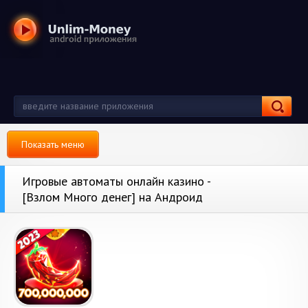
Показать меню
Игровые автоматы онлайн казино -
[Взлом Много денег] на Андроид