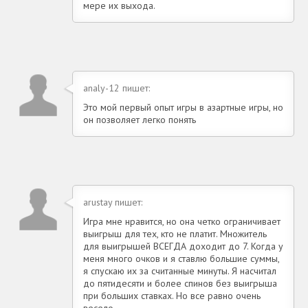
мере их выхода.
analy-12 пишет:
Это мой первый опыт игры в азартные игры, но
он позволяет легко понять
arustay пишет:
Игра мне нравится, но она четко ограничивает
выигрыш для тех, кто не платит. Множитель
для выигрышей ВСЕГДА доходит до 7. Когда у
меня много очков и я ставлю большие суммы,
я спускаю их за считанные минуты. Я насчитал
до пятидесяти и более спинов без выигрыша
при больших ставках. Но все равно очень
весело.