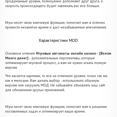
продуманные уровни, полноценно дополняют друг друга, а
скорость происходящего будет завлекать вас все больше.
Игра несет свою ключевую функцию, помогает вам в отлично
провести незанятое время и даст незабываемые впечатления.
Характеристики MOD.
Основное отличие
Игровые автоматы онлайн казино - [Взлом
Много денег]
- дополнительные перспективы, которые
оптимизируют игровой процесс, а вам не нужно искать полную
версию.
Что касается картинки, то все на отличном уровне, точно так же,
как и мелодии. Вам делать выбор - использовать обычную
версию или загрузить МОД. Не забывайте обновлять наш сайт
для обновления крутых приложений.
Игра несет свою ключевую функцию, помогает вам в решении
поставленных задач и оптимизирует ваше время.