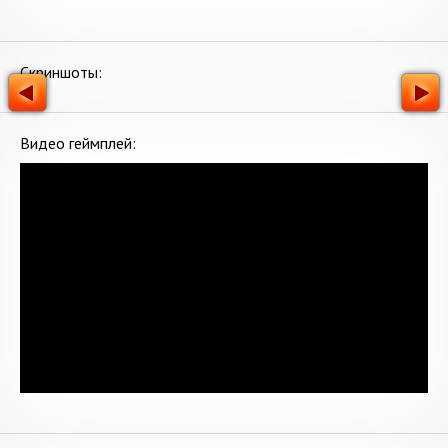
Скриншоты:
Видео геймплей: