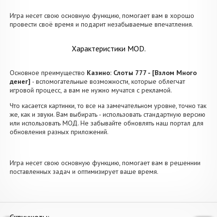
Игра несет свою основную функцию, помогает вам в хорошо
провести своё время и подарит незабываемые впечатления.
Характеристики MOD.
Основное преимущество
Казино: Слоты 777 - [Взлом Много
денег]
- вспомогательные возможности, которые облегчат
игровой процесс, а вам не нужно мучатся с рекламой.
Что касается картинки, то все на замечательном уровне, точно так
же, как и звуки. Вам выбирать - использовать стандартную версию
или использовать МОД. Не забывайте обновлять наш портал для
обновления разных приложений.
Игра несет свою основную функцию, помогает вам в решеннии
поставленных задач и оптимизирует ваше время.