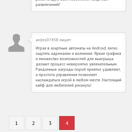
развлечений!
andzo07458 пишет:
Играя в азартные автоматы на Android, легко
ощутить адреналин и волнение. Яркая графика
и множество возможностей для выигрыша
делают процесс невероятно увлекательным.
Рандомные награды порой приятно удивляют,
а простота управления позволяет
наслаждаться игрой в любом месте. Настоящий
кайф для любителей рискнуть!
1
2
3
4