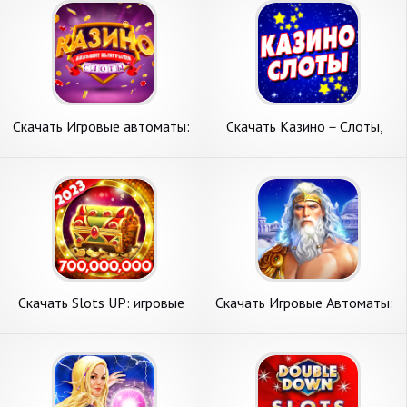
Скачать Игровые автоматы:
Скачать Казино－Слоты,
Казино Слоты [Взлом Много
Игровые Автоматы [Взлом
монет] APK на Андроид
Бесконечные монеты] APK
на Андроид
Скачать Slots UP: игровые
Скачать Игровые Автоматы:
слоты казино [Взлом Много
Казино Слоты [Взлом Много
монет] APK на Андроид
денег] APK на Андроид