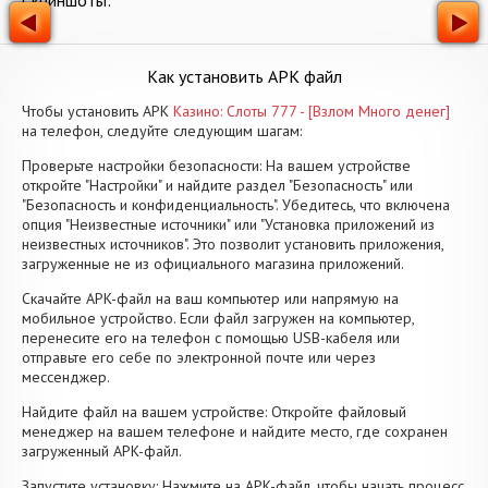
Скриншоты:
Как установить APK файл
Чтобы установить APK
Казино: Слоты 777 - [Взлом Много денег]
на телефон, следуйте следующим шагам:
Проверьте настройки безопасности: На вашем устройстве
откройте "Настройки" и найдите раздел "Безопасность" или
"Безопасность и конфиденциальность". Убедитесь, что включена
опция "Неизвестные источники" или "Установка приложений из
неизвестных источников". Это позволит установить приложения,
загруженные не из официального магазина приложений.
Скачайте APK-файл на ваш компьютер или напрямую на
мобильное устройство. Если файл загружен на компьютер,
перенесите его на телефон с помощью USB-кабеля или
отправьте его себе по электронной почте или через
мессенджер.
Найдите файл на вашем устройстве: Откройте файловый
менеджер на вашем телефоне и найдите место, где сохранен
загруженный APK-файл.
Запустите установку: Нажмите на APK-файл, чтобы начать процесс