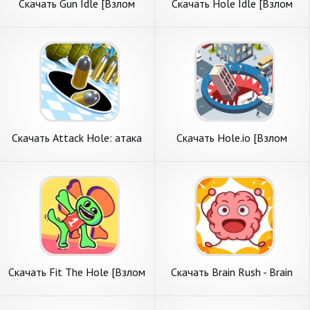
Скачать Gun Idle [Взлом
Скачать Hole Idle [Взлом
Много денег] APK на
Бесконечные монеты] APK
Андроид
на Андроид
Скачать Attack Hole: атака
Скачать Hole.io [Взлом
чёрной дыры [Взлом
Бесконечные деньги] APK на
Бесконечные монеты] APK
Андроид
на Андроид
Скачать Fit The Hole [Взлом
Скачать Brain Rush - Brain
Много денег] APK на
Hole Bang [Взлом
Андроид
Бесконечные монеты] APK
на Андроид