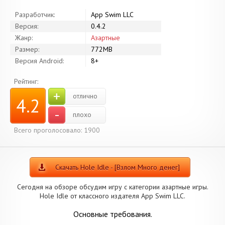
Разработчик:
App Swim LLC
Версия:
0.4.2
Жанр:
Азартные
Размер:
772MB
Версия Android:
8+
Рейтинг:
+
отлично
4.2
-
плохо
Всего проголосовало: 1900
Скачать Hole Idle - [Взлом Много денег]
Сегодня на обзоре обсудим игру с категории азартные игры.
Hole Idle от классного издателя App Swim LLC.
Основные требования.