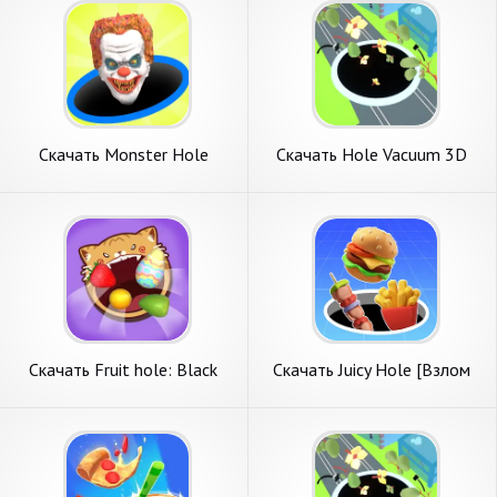
Скачать Monster Hole
Скачать Hole Vacuum 3D
[Взлом Бесконечные деньги]
[Взлом Бесконечные
APK на Андроид
монеты] APK на Андроид
Скачать Fruit hole: Black
Скачать Juicy Hole [Взлом
hole [Взлом Много монет]
Бесконечные деньги] APK на
APK на Андроид
Андроид