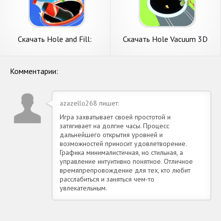
Скачать Hole and Fill:
Скачать Hole Vacuum 3D
Collect Master! [Взлом
[Взлом Много монет] APK
Бесконечные монеты] APK
на Андроид
на Андроид
Комментарии:
azazello268 пишет:
Игра захватывает своей простотой и
затягивает на долгие часы. Процесс
дальнейшего открытия уровней и
возможностей приносит удовлетворение.
Графика минималистичная, но стильная, а
управление интуитивно понятное. Отличное
времяпрепровождение для тех, кто любит
расслабиться и заняться чем-то
увлекательным.