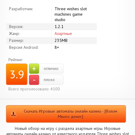
Разработчик:
Three wishes slot
machines game
studio
Версия:
1.2.1
Жанр:
Азартные
Размер:
235MB
Версия Android:
8+
Рейтинг:
+
отлично
3.9
-
плохо
Всего проголосовало: 4100
Скачать Игровые автоматы онлайн казино - [Взлом
Много денег]
Новый обзор на игру с раздела азартные игры. Игровые
автоматы онлайн казино от известного издателя Three wishes slot