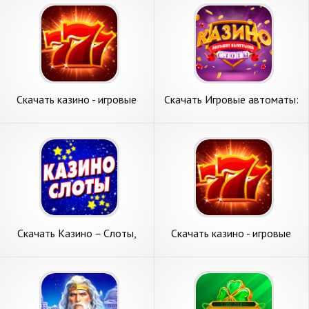
на Андроид
Андроид
Скачать казино - игровые
Скачать Игровые автоматы:
автоматы [Взлом Много
Казино Слоты [Взлом Много
денег] APK на Андроид
монет] APK на Андроид
Скачать Казино－Слоты,
Скачать казино - игровые
Игровые Автоматы [Взлом
автоматы [Взлом Много
Бесконечные монеты] APK
монет] APK на Андроид
на Андроид