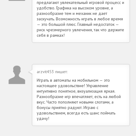
предлагают увлекательный игровой процесс и
удобство. Графика на высоком уровне, а
разнообразие тем и механик не дает
заскучать. Возможность играть в любое время
— это большой плюс. Главный недостаток —
риск чрезмерного увлечения, так что держите
себя в рамках!
arzvit453 пишет:
Играть в автоматы на мобильном — это
настоящее удовольствие! Управление
интуитивно понятное, визуализация яркая.
Разнообразие игр впечатляет, есть на любой
вкус. Часто пополняют новыми слотами, а
бонусы приятно радуют. Играю с
удовольствием, всегда есть шанс поймать
удачу!