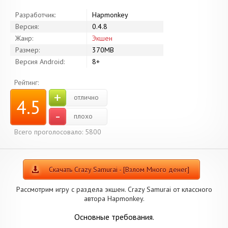
Разработчик:
Hapmonkey
Версия:
0.4.8
Жанр:
Экшен
Размер:
370MB
Версия Android:
8+
Рейтинг:
+
отлично
4.5
-
плохо
Всего проголосовало: 5800
Скачать Crazy Samurai - [Взлом Много денег]
Рассмотрим игру с раздела экшен. Crazy Samurai от классного
автора Hapmonkey.
Основные требования.