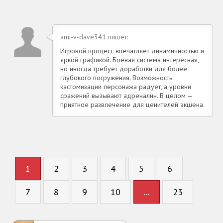
ami-v-dave341 пишет:
Игровой процесс впечатляет динамичностью и
яркой графикой. Боевая система интересная,
но иногда требует доработки для более
глубокого погружения. Возможность
кастомизации персонажа радует, а уровни
сражений вызывают адреналин. В целом —
приятное развлечение для ценителей экшена.
1
2
3
4
5
6
7
8
9
10
...
23