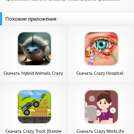
Похожие приложения:
Скачать Hybrid Animals Crazy
Скачать Crazy Hospital:
Lab Quiz [Взлом
ASMR Doctor [Взлом Много
Бесконечные монеты] APK
денег] APK на Андроид
на Андроид
Скачать Crazy Truck [Взлом
Скачать Crazy WorkLife