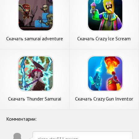
Скачать samurai adventure
Скачать Crazy Ice Scream
[Взлом Бесконечные
Freaky Clown [Взлом
монеты] APK на Андроид
Бесконечные монеты] APK
на Андроид
Скачать Thunder Samurai
Скачать Crazy Gun Inventor
Defend Village [Взлом
[Взлом Бесконечные деньги]
Много монет] APK на
APK на Андроид
Андроид
Комментарии:
alena-stav331 пишет: