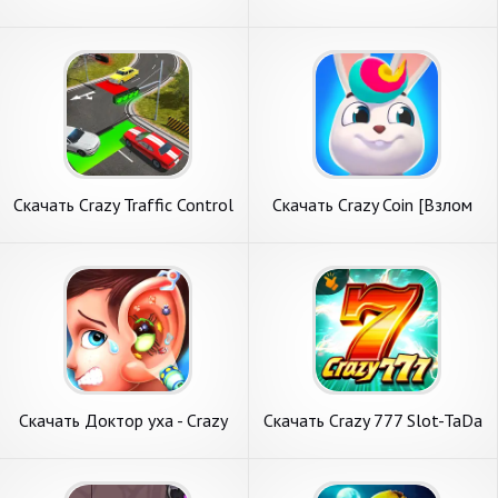
Бесконечные деньги] APK на
[Взлом Много денег] APK на
Андроид
Андроид
Скачать Crazy Traffic Control
Скачать Crazy Coin [Взлом
[Взлом Много денег] APK на
Много монет] APK на
Андроид
Андроид
Скачать Доктор уха - Crazy
Скачать Crazy 777 Slot-TaDa
Ear Doctor [Взлом Много
Games [Взлом Бесконечные
денег] APK на Андроид
деньги] APK на Андроид