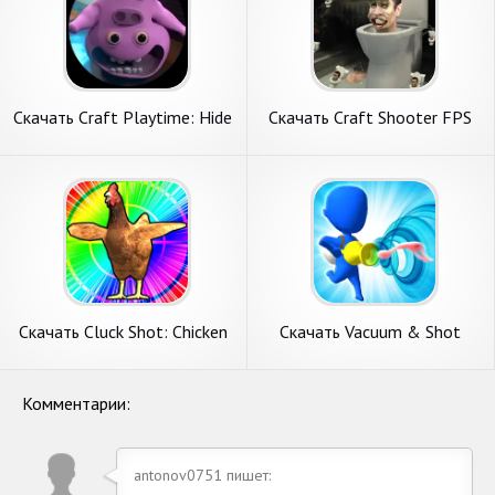
Скачать Craft Playtime: Hide
Скачать Craft Shooter FPS
and Seek [Взлом Много
Battles [Взлом Бесконечные
денег] APK на Андроид
деньги] APK на Андроид
Скачать Cluck Shot: Chicken
Скачать Vacuum & Shot
Gun Game [Взлом Много
[Взлом Бесконечные
монет] APK на Андроид
монеты] APK на Андроид
Комментарии:
antonov0751 пишет: