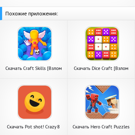
Похожие приложения:
Скачать Craft Skills [Взлом
Скачать Dice Craft [Взлом
Бесконечные монеты] APK
Бесконечные деньги] APK на
на Андроид
Андроид
Скачать Pot shot! Crazy 8
Скачать Hero Craft Puzzles
ball Pool! [Взлом
[Взлом Бесконечные деньги]