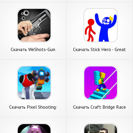
Бесконечные деньги] APK на
APK на Андроид
Андроид
Скачать WeShots-Gun
Скачать Stick Hero - Great
Sounds-Weapon shot [Взлом
Craft War [Взлом
Бесконечные деньги] APK на
Бесконечные деньги] APK на
Андроид
Андроид
Скачать Pixel Shooting:
Скачать Craft Bridge Race
Craft Demolish [Взлом
[Взлом Бесконечные деньги]
Бесконечные деньги] APK на
APK на Андроид
Андроид