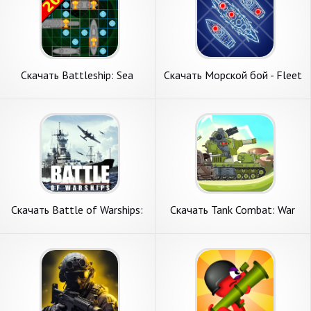
Скачать Battleship: Sea
Скачать Морской бой - Fleet
Battle [Взлом Бесконечные
Battle [Взлом Бесконечные
монеты] APK на Андроид
монеты] APK на Андроид
Скачать Battle of Warships:
Скачать Tank Combat: War
Online [Взлом Много монет]
Battle [Взлом Бесконечные
APK на Андроид
деньги] APK на Андроид