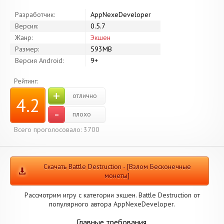
Разработчик:
AppNexeDeveloper
Версия:
0.5.7
Жанр:
Экшен
Размер:
593MB
Версия Android:
9+
Рейтинг:
+
отлично
4.2
-
плохо
Всего проголосовало: 3700
Скачать Battle Destruction - [Взлом Бесконечные
монеты]
Рассмотрим игру с категории экшен. Battle Destruction от
популярного автора AppNexeDeveloper.
Главные требования.