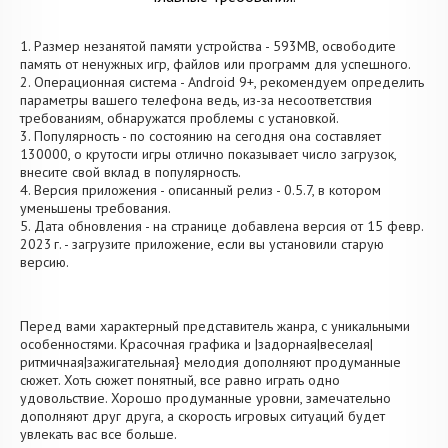
1. Размер незанятой памяти устройства - 593MB, освободите
память от ненужных игр, файлов или программ для успешного.
2. Операционная система - Android 9+, рекомендуем определить
параметры вашего телефона ведь, из-за несоответствия
требованиям, обнаружатся проблемы с установкой.
3. Популярность - по состоянию на сегодня она составляет
130000, о крутости игры отлично показывает число загрузок,
внесите свой вклад в популярность.
4. Версия приложения - описанный релиз - 0.5.7, в котором
уменьшены требования.
5. Дата обновления - на странице добавлена версия от 15 февр.
2023 г. - загрузите приложение, если вы установили старую
версию.
Перед вами характерный представитель жанра, с уникальными
особенностями. Красочная графика и |задорная|веселая|
ритмичная|зажигательная} мелодия дополняют продуманные
сюжет. Хоть сюжет понятный, все равно играть одно
удовольствие. Хорошо продуманные уровни, замечательно
дополняют друг друга, а скорость игровых ситуаций будет
увлекать вас все больше.