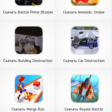
Скачать Battle Prime [Взлом
Скачать Annelids: Online
Много монет] APK на
battle [Взлом Много денег]
Андроид
APK на Андроид
Скачать Building Destruction
Скачать Car Destruction
[Взлом Бесконечные
Simulator 3D [Взлом Много
монеты] APK на Андроид
денег] APK на Андроид
Скачать Merge Run
Скачать Royale Battle