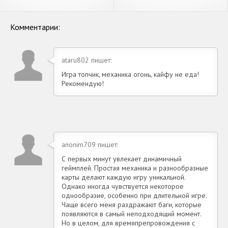
Pocketmon 3D Battle
Survivor [Взлом
[Взлом Бесконечные
Бесконечные монеты] APK
монеты] APK на Андроид
на Андроид
Комментарии:
ataru802 пишет:
Игра топчик, механика огонь, кайфу не еда!
Рекомендую!
anonim709 пишет:
С первых минут увлекает динамичный
геймплей. Простая механика и разнообразные
карты делают каждую игру уникальной.
Однако иногда чувствуется некоторое
однообразие, особенно при длительной игре.
Чаще всего меня раздражают баги, которые
появляются в самый неподходящий момент.
Но в целом, для времяпрепровождения с