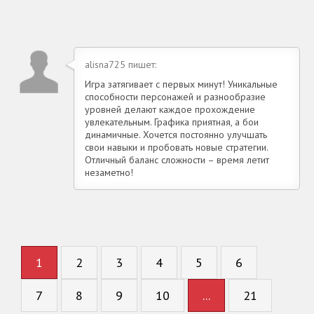
alisna725 пишет:
Игра затягивает с первых минут! Уникальные
способности персонажей и разнообразие
уровней делают каждое прохождение
увлекательным. Графика приятная, а бои
динамичные. Хочется постоянно улучшать
свои навыки и пробовать новые стратегии.
Отличный баланс сложности – время летит
незаметно!
1
2
3
4
5
6
7
8
9
10
...
21