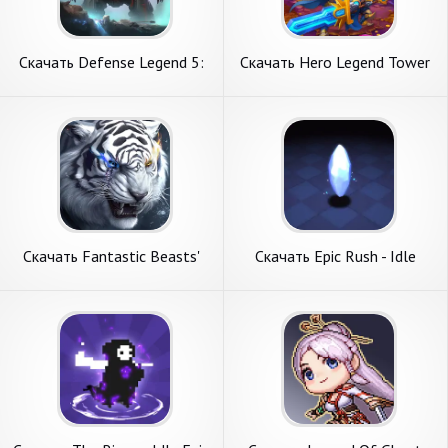
Скачать Defense Legend 5:
Скачать Hero Legend Tower
Survivor TD [Взлом Много
Defense Game [Взлом
монет] APK на Андроид
Бесконечные монеты] APK
на Андроид
Скачать Fantastic Beasts'
Скачать Epic Rush - Idle
Legend [Взлом Бесконечные
Tower Defense [Взлом
монеты] APK на Андроид
Много денег] APK на
Андроид