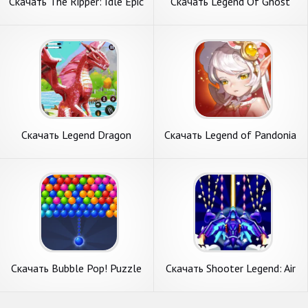
Скачать The Ripper: Idle Epic
Скачать Legend Of Ghost
RPG [Взлом Много монет]
Slayer Idle [Взлом
APK на Андроид
Бесконечные деньги] APK на
Андроид
Скачать Legend Dragon
Скачать Legend of Pandonia
Family Simulator [Взлом
[Взлом Бесконечные
Много монет] APK на
монеты] APK на Андроид
Андроид
Скачать Bubble Pop! Puzzle
Скачать Shooter Legend: Air
Game Legend [Взлом
Squad [Взлом Бесконечные
Бесконечные монеты] APK
монеты] APK на Андроид
на Андроид