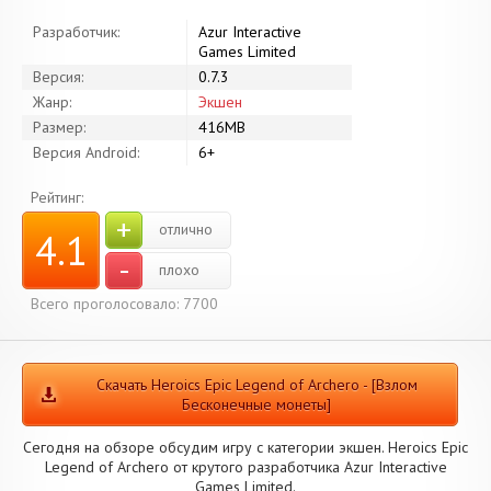
Разработчик:
Azur Interactive
Games Limited
Версия:
0.7.3
Жанр:
Экшен
Размер:
416MB
Версия Android:
6+
Рейтинг:
+
отлично
4.1
-
плохо
Всего проголосовало: 7700
Скачать Heroics Epic Legend of Archero - [Взлом
Бесконечные монеты]
Сегодня на обзоре обсудим игру с категории экшен. Heroics Epic
Legend of Archero от крутого разработчика Azur Interactive
Games Limited.