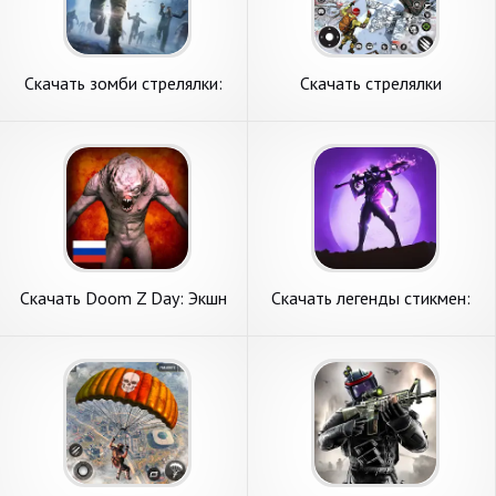
Скачать зомби стрелялки:
Скачать стрелялки
DEAD TARGET [Взлом Много
оффлайн- стрелялки [Взлом
монет] APK на Андроид
Бесконечные деньги] APK на
Андроид
Скачать Doom Z Day: Экшн
Скачать легенды стикмен:
Хоррор Шутер [Взлом
офлайн игры [Взлом
Бесконечные деньги] APK на
Бесконечные монеты] APK
Андроид
на Андроид