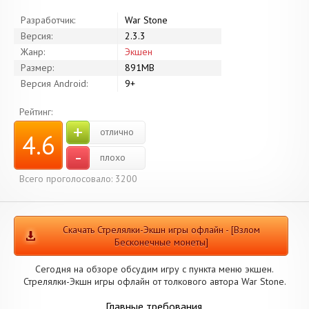
Разработчик:
War Stone
Версия:
2.3.3
Жанр:
Экшен
Размер:
891MB
Версия Android:
9+
Рейтинг:
+
отлично
4.6
-
плохо
Всего проголосовало: 3200
Скачать Стрелялки-Экшн игры офлайн - [Взлом
Бесконечные монеты]
Сегодня на обзоре обсудим игру с пункта меню экшен.
Стрелялки-Экшн игры офлайн от толкового автора War Stone.
Главные требования.