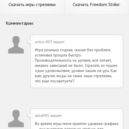
Скачать игры стрелялки
Скачать Freedom Strike:
оффлайн [Взлом
Игры стрелялки [Взлом
Бесконечные монеты] APK
Бесконечные монеты] APK
на Андроид
на Андроид
Комментарии:
avtos-007 пишет:
Игра реально годная, скачал без проблем,
установка прошла быстро.
Производительность на уровне, всё летает,
никаких зависаний не было. Стрелять из пушек
одно удовольствие, уровни зашли на ура. Как
вам другие моды на такие экшн-стрелялки,
что еще посоветуете?
alex095 пишет:
Во время игры меня приятно удивила графика
— она выглядит довольно стильно для