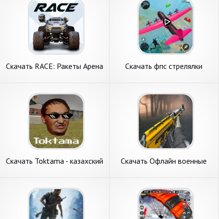
Скачать RACE: Ракеты Арена
Скачать фпс стрелялки
Машины Экшн [Взлом
офлайн 3d [Взлом Много
Бесконечные деньги] APK на
монет] APK на Андроид
Андроид
Скачать Toktama - казахский
Скачать Офлайн военные
экшн [Взлом Бесконечные
стрелялки 3D [Взлом Много
монеты] APK на Андроид
монет] APK на Андроид