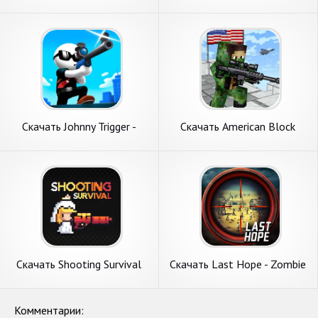
Shooting Game [Взлом
Shooter 3d [Взлом Много
Бесконечные деньги] APK на
денег] APK на Андроид
Андроид
Скачать Johnny Trigger -
Скачать American Block
Sniper Game [Взлом Много
Sniper Survival [Взлом
монет] APK на Андроид
Бесконечные монеты] APK
на Андроид
Скачать Shooting Survival
Скачать Last Hope - Zombie
Game [Взлом Бесконечные
Sniper 3D [Взлом
монеты] APK на Андроид
Бесконечные монеты] APK
на Андроид
Комментарии: