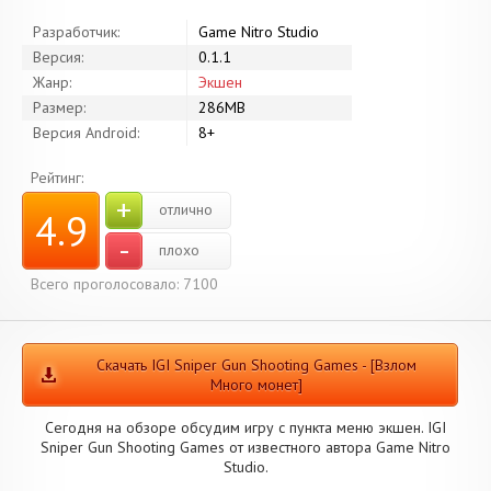
Разработчик:
Game Nitro Studio
Версия:
0.1.1
Жанр:
Экшен
Размер:
286MB
Версия Android:
8+
Рейтинг:
+
отлично
4.9
-
плохо
Всего проголосовало: 7100
Скачать IGI Sniper Gun Shooting Games - [Взлом
Много монет]
Сегодня на обзоре обсудим игру с пункта меню экшен. IGI
Sniper Gun Shooting Games от известного автора Game Nitro
Studio.