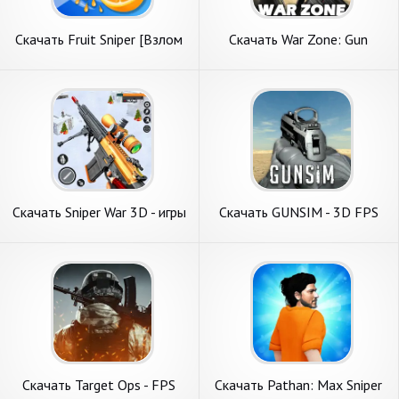
Скачать Fruit Sniper [Взлом
Скачать War Zone: Gun
Бесконечные монеты] APK
Shooting Games [Взлом
на Андроид
Много монет] APK на
Андроид
Скачать Sniper War 3D - игры
Скачать GUNSIM - 3D FPS
с оружием [Взлом
Shooting Guns [Взлом
Бесконечные деньги] APK на
Бесконечные монеты] APK
Андроид
на Андроид
Скачать Target Ops - FPS
Скачать Pathan: Max Sniper