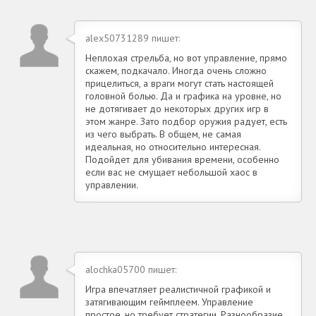
alex50731289 пишет:
Неплохая стрельба, но вот управление, прямо
скажем, подкачало. Иногда очень сложно
прицелиться, а враги могут стать настоящей
головной болью. Да и графика на уровне, но
не дотягивает до некоторых других игр в
этом жанре. Зато подбор оружия радует, есть
из чего выбрать. В общем, не самая
идеальная, но относительно интересная.
Подойдет для убивания времени, особенно
если вас не смущает небольшой хаос в
управлении.
alochka05700 пишет:
Игра впечатляет реалистичной графикой и
затягивающим геймплеем. Управление
простое, но требует стратегии. Разнообразие