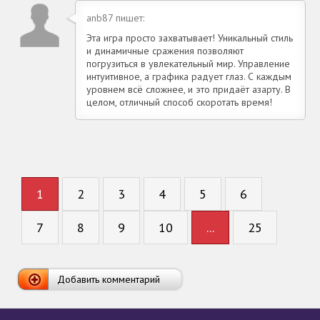
anb87 пишет:
Эта игра просто захватывает! Уникальный стиль
и динамичные сражения позволяют
погрузиться в увлекательный мир. Управление
интуитивное, а графика радует глаз. С каждым
уровнем всё сложнее, и это придаёт азарту. В
целом, отличный способ скоротать время!
1
2
3
4
5
6
7
8
9
10
...
25
Добавить комментарий