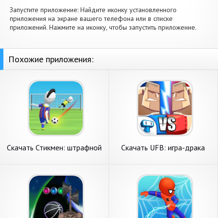
Запустите приложение: Найдите иконку установленного
приложения на экране вашего телефона или в списке
приложений. Нажмите на иконку, чтобы запустить приложение.
Похожие приложения:
Скачать Стикмен: штрафной
Скачать UFB: игра-драка
удар футбол [Взлом Много
для 2 игроков [Взлом
денег] APK на Андроид
Бесконечные монеты] APK
на Андроид