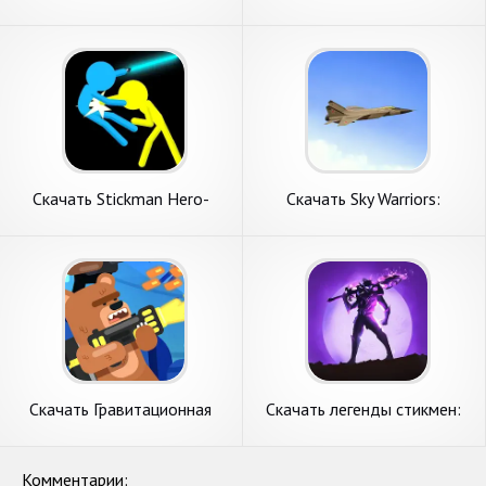
[Взлом Бесконечные деньги]
Стикмен Футбол [Взлом
APK на Андроид
Много денег] APK на
Андроид
Скачать Stickman Hero-
Скачать Sky Warriors:
Стикмен файтинг [Взлом
воздушные бои [Взлом
Бесконечные монеты] APK
Бесконечные монеты] APK
на Андроид
на Андроид
Скачать Гравитационная
Скачать легенды стикмен:
драка [Взлом Бесконечные
офлайн игры [Взлом
деньги] APK на Андроид
Бесконечные монеты] APK
на Андроид
Комментарии: