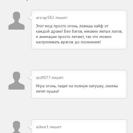
arsrap582 пишет:
Этот мод просто огонь, ловишь кайф от
каждой драки! Без багов, никаких лютых лагов,
и анимации просто летают, так что можно
настреливать врагов до посинения!
asdf077 пишет:
Игра огонь, тащит на полную катушку, скиллы
летят пушка!
askee1 пишет: