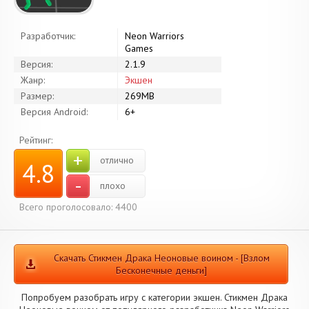
Разработчик:
Neon Warriors
Games
Версия:
2.1.9
Жанр:
Экшен
Размер:
269MB
Версия Android:
6+
Рейтинг:
+
отлично
4.8
-
плохо
Всего проголосовало: 4400
Скачать Стикмен Драка Неоновые воином - [Взлом
Бесконечные деньги]
Попробуем разобрать игру с категории экшен. Стикмен Драка