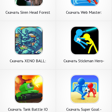
Скачать Siren Head Forest
Скачать Web Master:
Neon ball [Взлом Много
Стикмен Супергерой [Взлом
денег] APK на Андроид
Много денег] APK на
Андроид
Скачать XENO BALL:
Скачать Stickman Hero-
LEGENDS WARRIORS [Взлом
Стикмен файтинг [Взлом
Бесконечные деньги] APK на
Много денег] APK на
Андроид
Андроид
Скачать Tank Battle IO
Скачать Super Goal -