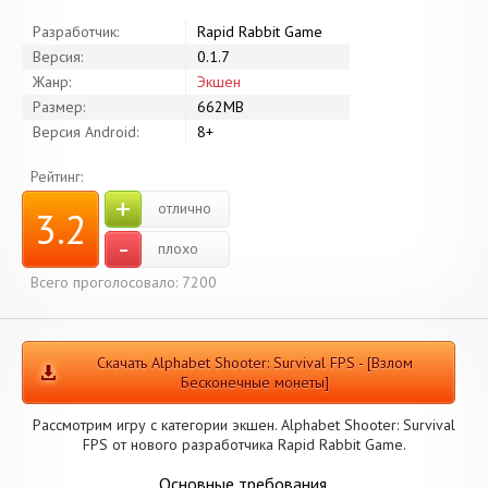
Разработчик:
Rapid Rabbit Game
Версия:
0.1.7
Жанр:
Экшен
Размер:
662MB
Версия Android:
8+
Рейтинг:
+
отлично
3.2
-
плохо
Всего проголосовало: 7200
Скачать Alphabet Shooter: Survival FPS - [Взлом
Бесконечные монеты]
Рассмотрим игру с категории экшен. Alphabet Shooter: Survival
FPS от нового разработчика Rapid Rabbit Game.
Основные требования.