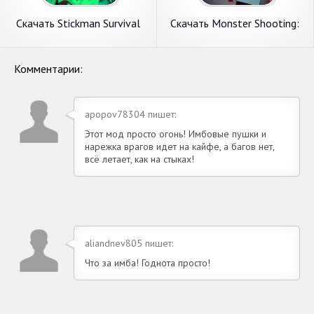
Скачать Stickman Survival
Скачать Monster Shooting:
военные игры [Взлом
Survival FPS [Взлом Много
Бесконечные монеты] APK
денег] APK на Андроид
на Андроид
Комментарии:
apopov78304 пишет:
Этот мод просто огонь! Имбовые пушки и
нарежка врагов идет на кайфе, а багов нет,
всё летает, как на стыках!
aliandnev805 пишет:
Что за имба! Годнота просто!