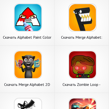
на Андроид
Скачать Alphabet Paint Color
Скачать Merge Alphabet:
by Number [Взлом
Merge Monster [Взлом
Бесконечные монеты] APK
Бесконечные монеты] APK
на Андроид
на Андроид
Скачать Merge Alphabet 2D
Скачать Zombie Loop -
Fusion Fight [Взлом
Shooter survival [Взлом
Бесконечные монеты] APK
Бесконечные деньги] APK на
на Андроид
Андроид