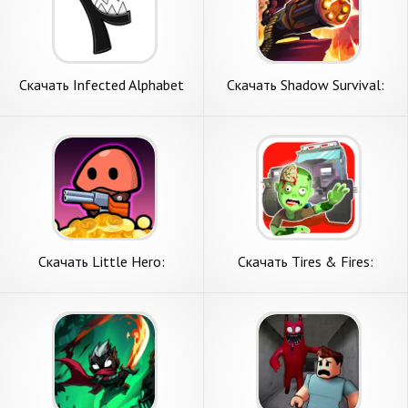
Скачать Infected Alphabet
Скачать Shadow Survival:
Lore [Взлом Много монет]
Shooter Games [Взлом
APK на Андроид
Много монет] APK на
Андроид
Скачать Little Hero:
Скачать Tires & Fires:
Survival.io [Взлом Много
Zombie Survival [Взлом
монет] APK на Андроид
Бесконечные монеты] APK
на Андроид