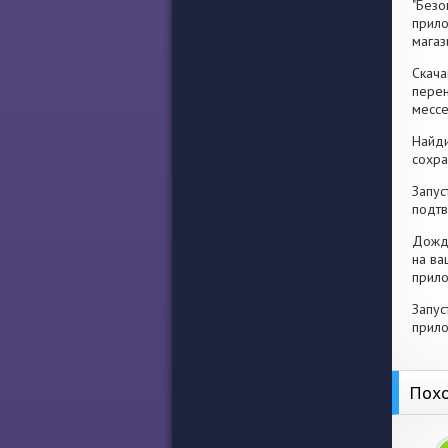
"Безо
прило
магаз
Скача
перен
месс
Найди
сохра
Запус
подтв
Дожди
на ва
прило
Запус
прило
Похо