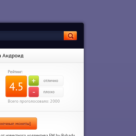
а Андроид
Рейтинг:
+
отлично
4.5
-
плохо
Всего проголосовало: 2000
онечные монеты]
от известного коллектива FM by Bubadu.