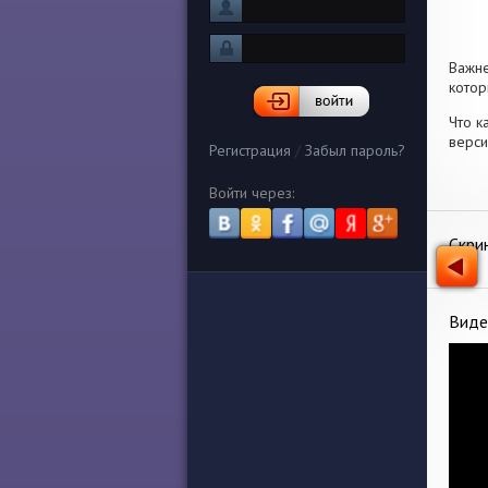
Важн
котор
Что к
верси
Регистрация
/
Забыл пароль?
Войти через:
Скри
Виде