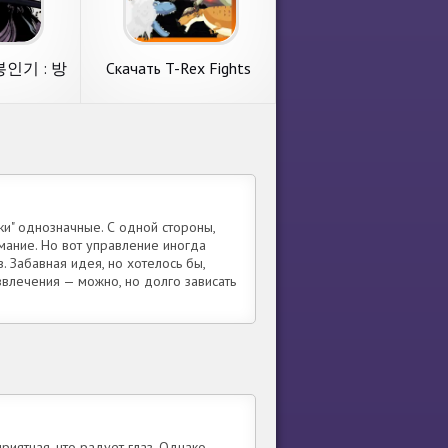
го издателя
стрелялки от толкового
Ltd.
разработчика Blackout Lab.
ания. 1.
Системные требования. 1.
ее
подробнее
Размер
봉인기 : 방
Скачать T-Rex Fights
 [Взлом
More Dinosaurs [Взлом
 монеты]
Бесконечные монеты]
дроид
APK на Андроид
도봉인기 :
Скачать T-Rex Fights
PG
More Dinosaurs [Взлом
 с
Попробуем разобрать игру
нечные
Бесконечные монеты]
ен. 요도봉인
с раздела экшен. T-Rex
на
APK на Андроид
PG от
Fights More Dinosaurs от
отчика NX
популярного коллектива
Главные
Dexus Dinosaur. Основные
ки" однозначные. С одной стороны,
Объем
требования. 1. Размер
имание. Но вот управление иногда
ее
подробнее
ти
. Забавная идея, но хотелось бы,
звлечения — можно, но долго зависать
риятная, что радует глаз. Однако,