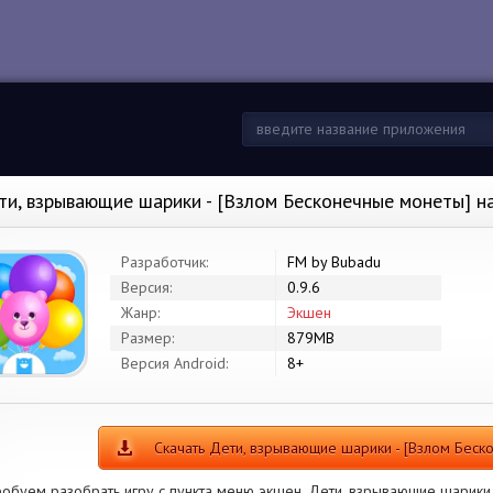
ти, взрывающие шарики - [Взлом Бесконечные монеты] н
Разработчик:
FM by Bubadu
Версия:
0.9.6
Жанр:
Экшен
Размер:
879MB
Версия Android:
8+
Скачать Дети, взрывающие шарики - [Взлом Беск
обуем разобрать игру с пункта меню экшен. Дети, взрывающие шарики 