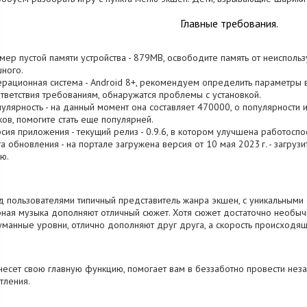
Главные требования.
змер пустой памяти устройства - 879MB, освободите память от неисполь
ного.
ерационная система - Android 8+, рекомендуем определить параметры 
тветствия требованиям, обнаружатся проблемы с установкой.
пулярность - на данный момент она составляет 470000, о популярности 
ков, помогите стать еще популярней.
рсия приложения - текущий релиз - 0.9.6, в котором улучшена работоспо
та обновления - на портале загружена версия от 10 мая 2023 г. - загруз
ю.
 пользователями типичный представитель жанра экшен, с уникальными 
ная музыка дополняют отличный сюжет. Хотя сюжет достаточно необычн
манные уровни, отлично дополняют друг друга, а скорость происходящ
несет свою главную функцию, помогает вам в беззаботно провести нез
тления.