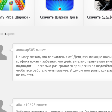
Андроид
Андроид
пулярного издателя
ролики от нового
Puzzle от круто
sks Classic Puzzle
коллектива Kongregate.
Two Desperados 
. Главные
Главные требования. 1.
Основные требов
подробнее
подробнее
подробн
Размер
Размер
ть Игра Шарики -
Скачать Шарики Три в
Скачать 요도
e Shooter [Взлом
Ряд без интернета
치형 무협 RPG
онечные деньги]
[Взлом Бесконечные
Бесконечные
K на Андроид
монеты] APK на
APK на Ан
ть Игра Шарики -
Скачать Шарики Три в
Скачать 요
ентарии:
Андроид
e Shooter [Взлом
Ряд без интернета
방치형 무협 R
тавляем вашему
Сегодня на обзоре
Рассмотрим игру
нечные деньги]
[Взлом Бесконечные
[Взлом Беско
ию игру с категории
обсудим игру с раздела
категории экш
на Андроид
монеты] APK на
монеты] APK 
оломки. Игра Шарики
головоломки. Шарики Три
기 : 방치형 무협 R
armakap303 пишет:
Андроид
Андроид
le Shooter от
в Ряд без интернета от
крутого разраб
вого автора TOH
толкового разработчика
PLUS CO.,LTD.. 
Не могу сказать, что впечатления от "Дети, взрывающие шари
. Основные
Bigcool Games. Системные
требования. 1. 
подробнее
графика яркая и забавная, что действительно привлекает вн
подробнее
подробн
ания. 1.
незанятой памя
подводит — несколько раз срывался процесс из-за недочётов
чтобы всё работало чуть плавнее. В целом, поиграть ради ра
не хочется.
allalla10698 пишет:
Забавная задумка с шариками, однозначно. Графика яркая и п