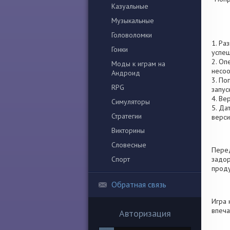
Казуальные
Музыкальные
Головоломки
1. Ра
Гонки
успеш
2. Оп
Моды к играм на
несоо
Андроид
3. По
RPG
запус
4. Ве
Симуляторы
5. Да
Стратегии
верси
Викторины
Словесные
Перед
Спорт
задор
проду
Обратная связь
Игра 
впеча
Авторизация