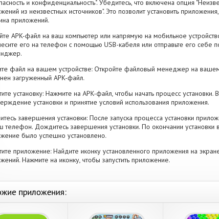
пасность и конфиденциальность". Убедитесь, что включена опция "Неизве
жений из неизвестных источников". Это позволит установить приложени
ина приложений.
йте APK-файл на ваш компьютер или напрямую на мобильное устройство
есите его на телефон с помощью USB-кабеля или отправьте его себе п
енджер.
те файл на вашем устройстве: Откройте файловый менеджер на вашем
нен загруженный APK-файл.
тите установку: Нажмите на APK-файл, чтобы начать процесс установки.
ерждение установки и принятие условий использования приложения.
тесь завершения установки: После запуска процесса установки прилож
ш телефон. Дождитесь завершения установки. По окончании установки 
жение было успешно установлено.
тите приложение: Найдите иконку установленного приложения на экран
жений. Нажмите на иконку, чтобы запустить приложение.
жие приложения: