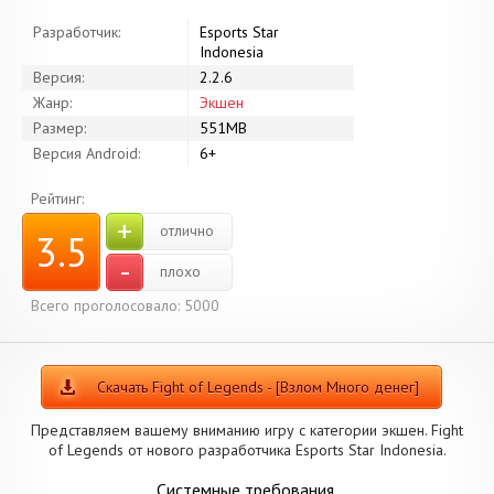
Разработчик:
Esports Star
Indonesia
Версия:
2.2.6
Жанр:
Экшен
Размер:
551MB
Версия Android:
6+
Рейтинг:
+
отлично
3.5
-
плохо
Всего проголосовало: 5000
Скачать Fight of Legends - [Взлом Много денег]
Представляем вашему вниманию игру с категории экшен. Fight
of Legends от нового разработчика Esports Star Indonesia.
Системные требования.