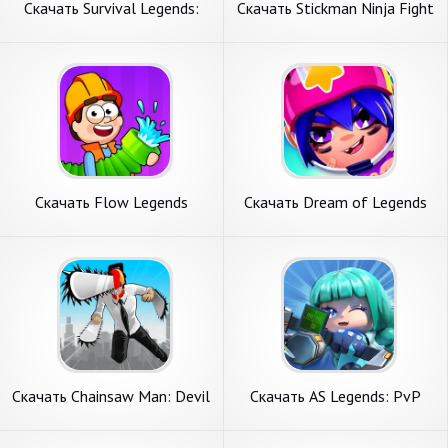
Скачать Survival Legends:
Скачать Stickman Ninja Fight
Random Skill [Взлом Много
[Взлом Много денег] APK на
денег] APK на Андроид
Андроид
Скачать Flow Legends
Скачать Dream of Legends
[Взлом Много денег] APK на
[Взлом Бесконечные деньги]
Андроид
APK на Андроид
Скачать Chainsaw Man: Devil
Скачать AS Legends: PvP
City Fight [Взлом Много
Shooting game [Взлом
денег] APK на Андроид
Много денег] APK на