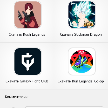
Андроид
Скачать Rush Legends
Скачать Stickman Dragon
Parkour PvP FPS [Взлом
Fight - Super [Взлом
Бесконечные деньги] APK на
Бесконечные монеты] APK
Андроид
на Андроид
Скачать Galaxy Fight Club
Скачать Run Legends: Co-op
[Взлом Бесконечные
Fitness RPG [Взлом
монеты] APK на Андроид
Бесконечные деньги] APK на
Андроид
Комментарии: