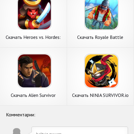
Скачать Heroes vs. Hordes:
Скачать Royale Battle
Survivor [Взлом Много
Survivor [Взлом
монет] APK на Андроид
Бесконечные монеты] APK
на Андроид
Скачать Alien Survivor
Скачать NINJA SURVIVOR.io
[Взлом Бесконечные деньги]
[Взлом Много монет] APK
APK на Андроид
на Андроид
Комментарии:
baltviz пишет: