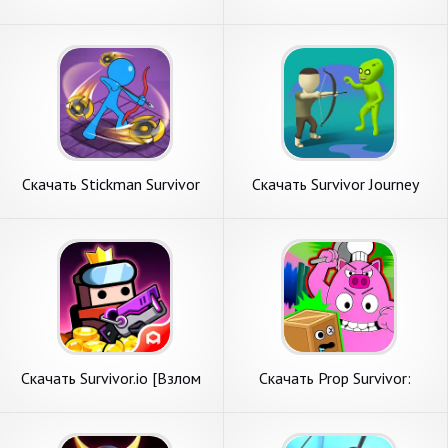
[Взлом Много монет] APK
Fantasy [Взлом Много
на Андроид
монет] APK на Андроид
Скачать Stickman Survivor
Скачать Survivor Journey
[Взлом Много монет] APK
[Взлом Много монет] APK
на Андроид
на Андроид
Скачать Survivor.io [Взлом
Скачать Prop Survivor:
Много монет] APK на
Monster Hunt [Взлом Много
Андроид
монет] APK на Андроид