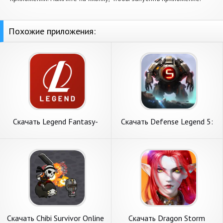
Похожие приложения:
Скачать Legend Fantasy-
Скачать Defense Legend 5:
Fantasy sports [Взлом
Survivor TD [Взлом Много
Много монет] APK на
монет] APK на Андроид
Андроид
Скачать Chibi Survivor Online
Скачать Dragon Storm