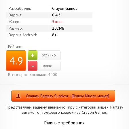
Разработчик:
Crayon Games
Версия:
0.4.3
Жанр:
Экшен
Размер:
202MB
Версия Android:
8+
Рейтинг:
+
отлично
4.9
-
плохо
Всего проголосовало: 4400
Скачать Fantasy Survivor - [Взлом Много монет]
Представляем вашему вниманию игру с категории экшен. Fantasy
Survivor от толкового коллектива Crayon Games.
Главные требования.