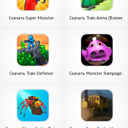
Скачать Super Monster:
Скачать Train Arena [Взлом
Rainbow Friends [Взлом
Бесконечные деньги] APK на
Бесконечные деньги] APK на
Андроид
Андроид
Скачать Train Defense:
Скачать Monster Rampage:
Зомби Игра [Взлом
Merge Rainbow [Взлом
Бесконечные монеты] APK
Бесконечные монеты] APK
на Андроид
на Андроид