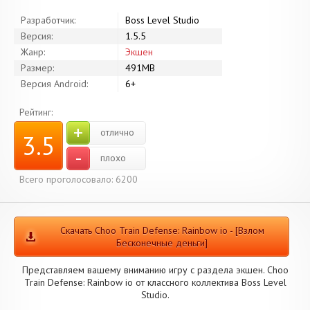
Разработчик:
Boss Level Studio
Версия:
1.5.5
Жанр:
Экшен
Размер:
491MB
Версия Android:
6+
Рейтинг:
+
отлично
3.5
-
плохо
Всего проголосовало: 6200
Скачать Choo Train Defense: Rainbow io - [Взлом
Бесконечные деньги]
Представляем вашему вниманию игру с раздела экшен. Choo
Train Defense: Rainbow io от классного коллектива Boss Level
Studio.