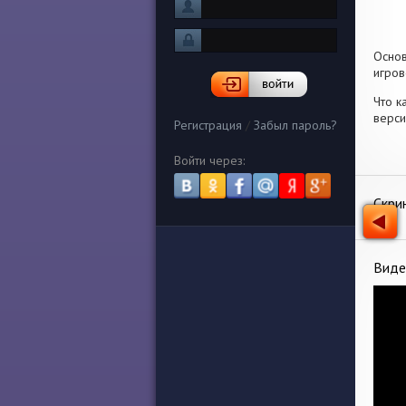
Осно
игров
Что к
верси
Регистрация
/
Забыл пароль?
Войти через:
Скри
Виде