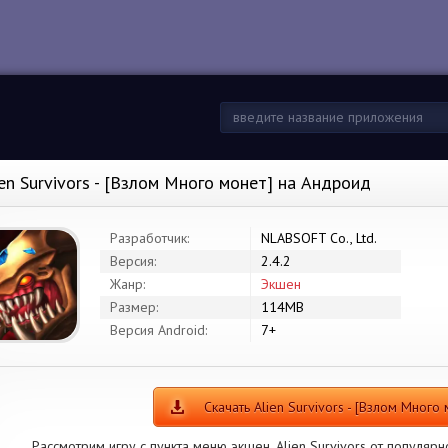
ien Survivors - [Взлом Много монет] на Андроид
Разработчик:
NLABSOFT Co., Ltd.
Версия:
2.4.2
Жанр:
Экшен
Размер:
114MB
Версия Android:
7+
Скачать Alien Survivors - [Взлом Много 
Рассмотрим игру с пункта меню экшен. Alien Survivors от популярн