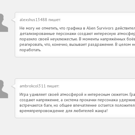
alexshus13488 пишет:
Не могу не отметить, что графика в Alien Survivors действите
детализированные персонажи создают интересную атмосфер
поразило своей неуклюжестью. В моменты напряжённых боёв
реагировать, что, конечно, вызывает раздражение. В целом н
поработать.
ambrokcol311 пишет:
Игра удивляет своей атмосферой и интересным сюжетом. Гр
создают напряжение, а система прокачки персонажа удержив
встречаются баги, но общее впечатление остается положите
времяпрепровождение для любителей жанра!