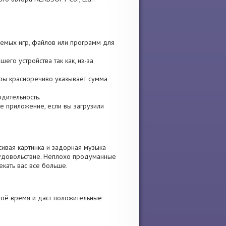
уемых игр, файлов или программ для
его устройства так как, из-за
игры красноречиво указывает сумма
одительность.
ите приложение, если вы загрузили
ивая картинка и задорная музыка
 удовольствие. Неплохо продуманные
екать вас все больше.
воё время и даст положительные