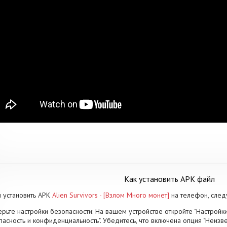
Как установить APK файл
 установить APK
Alien Survivors - [Взлом Много монет]
на телефон, след
рьте настройки безопасности: На вашем устройстве откройте "Настройки
пасность и конфиденциальность". Убедитесь, что включена опция "Неизве