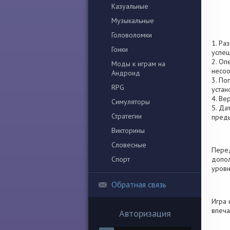
Казуальные
Музыкальные
Головоломки
1. Ра
Гонки
успеш
2. Оп
Моды к играм на
несоо
Андроид
3. По
RPG
устан
4. Ве
Симуляторы
5. Да
Стратегии
пред
Викторины
Словесные
Перед
Спорт
допол
уровн
Обратная связь
Игра 
впеча
Авторизация