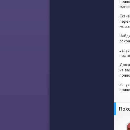
прило
магаз
Скача
перен
месс
Найди
сохра
Запус
подтв
Дожди
на ва
прило
Запус
прило
Похо