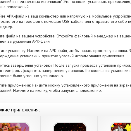
жений из неизвестных источников". Это позволит установить приложени
ина приложений.
йте APK-файл на ваш компьютер или напрямую на мобильное устройство
есите его на телефон с помощью USB-кабеля или отправьте его себе п
енджер.
те файл на вашем устройстве: Откройте файловый менеджер на вашем
нен загруженный APK-файл.
тите установку: Нажмите на APK-файл, чтобы начать процесс установки.
ерждение установки и принятие условий использования приложения.
тесь завершения установки: После запуска процесса установки прилож
ш телефон. Дождитесь завершения установки. По окончании установки 
жение было успешно установлено.
тите приложение: Найдите иконку установленного приложения на экран
жений. Нажмите на иконку, чтобы запустить приложение.
жие приложения: