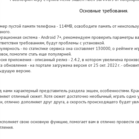
Основные требования.
змер пустой памяти телефона - 114MB, освободите память от неиспольз
ного.
ерационная система - Android 7+, рекомендуем проверить параметры ваш
тветствия требованиям, будут проблемы с установкой.
пулярность - по статистике сервиса она составляет 130000, о рейтинге 
овок, помогите стать еще популярней.
рсия приложения - описанный релиз - 2.4.2, в котором увеличена произв
та обновления - на портале загружена версия от 25 окт. 2022 г. - обнов
ыдущую версию.
 нами характерный представитель раздела экшен, особенностями. Крас
няют отличный сюжет. Хотя сюжет достаточно необычный, играть одно
и, отлично дополняют друг друга, а скорость происходящего будет увл
исполняет свою основную функцию, помогает вам в отлично провести с
тления.