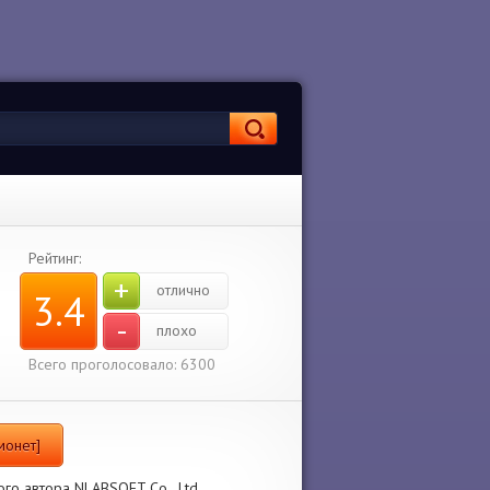
Рейтинг:
+
отлично
3.4
-
плохо
Всего проголосовало: 6300
монет]
ого автора NLABSOFT Co., Ltd..