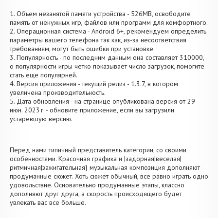
1. Объем незанятой памяти устройства - 526MB, освободите
память от ненужных игр, файлов или программ для комфортного.
2. Операционная система - Android 6+, рекомендуем определить
параметры вашего телефона так как, из-за несоответствия
требованиям, могут быть ошибки при установке.
3. Популярность - по последним данным она составляет 310000,
о популярности игры четко показывает число загрузок, помогите
стать еще популярней.
4. Версия приложения - текущий релиз - 1.3.7, в котором
увеличена производительность.
5. Дата обновления - на странице опубликована версия от 29
июн. 2023 г. - обновите приложение, если вы загрузили
устаревшую версию.
Перед нами типичный представитель категории, со своими
особенностями. Красочная графика и |задорная|веселая|
ритмичная|зажигательная} музыкальная композиция дополняют
продуманные сюжет. Хоть сюжет обычный, все равно играть одно
удовольствие. Основательно продуманные этапы, классно
дополняют друг друга, а скорость происходящего будет
увлекать вас все больше.