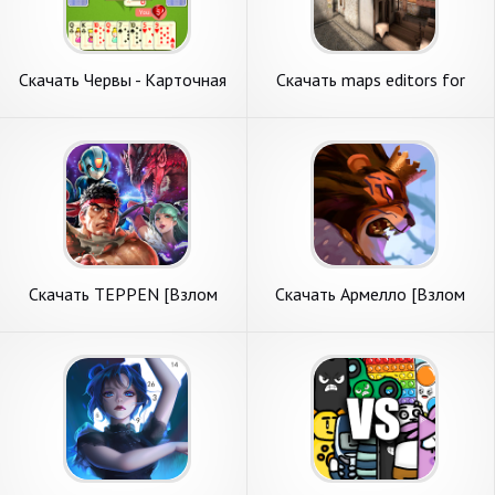
Скачать Червы - Карточная
Скачать maps editors for
игра [Взлом Бесконечные
standoff 2 [Взлом
монеты] APK на Андроид
Бесконечные монеты] APK
на Андроид
Скачать TEPPEN [Взлом
Скачать Армелло [Взлом
Бесконечные монеты] APK
Бесконечные монеты] APK
на Андроид
на Андроид