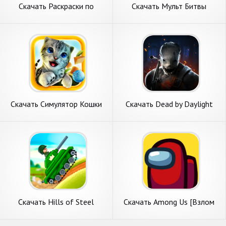
Скачать Раскраски по
Скачать Мульт Битвы
номерам взрослых [Взлом
[Взлом Бесконечные
Бесконечные монеты] APK
монеты] APK на Андроид
на Андроид
Скачать Симулятор Кошки
Скачать Dead by Daylight
[Взлом Бесконечные
Mobile [Взлом Бесконечные
монеты] APK на Андроид
монеты] APK на Андроид
Скачать Hills of Steel
Скачать Among Us [Взлом
[Взлом Бесконечные
Много монет] APK на
монеты] APK на Андроид
Андроид