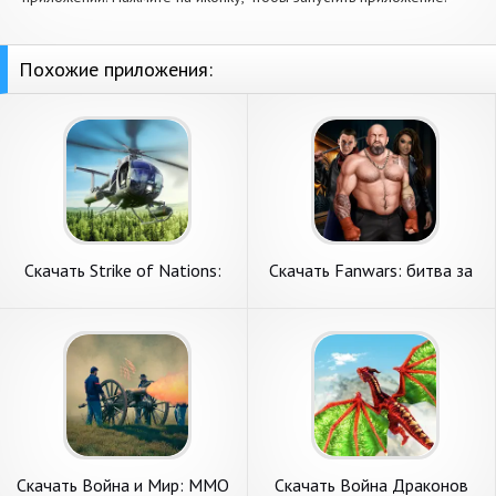
Похожие приложения:
Скачать Strike of Nations:
Скачать Fanwars: битва за
война армий [Взлом
район [Взлом Много денег]
Бесконечные деньги] APK на
APK на Андроид
Андроид
Скачать Война и Мир: MMO
Скачать Война Драконов