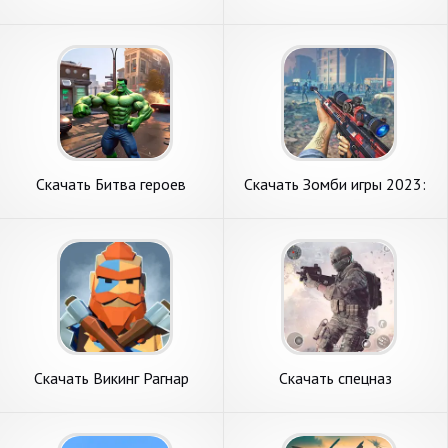
Стратегия [Взлом Много
Стрелялки [Взлом Много
монет] APK на Андроид
денег] APK на Андроид
Скачать Битва героев
Скачать Зомби игры 2023:
черного монстра [Взлом
3d fps война [Взлом Много
Бесконечные деньги] APK на
денег] APK на Андроид
Андроид
Скачать Викинг Рагнар
Скачать спецназ
Валгалла Война [Взлом
современная война [Взлом
Бесконечные деньги] APK на
Много монет] APK на
Андроид
Андроид