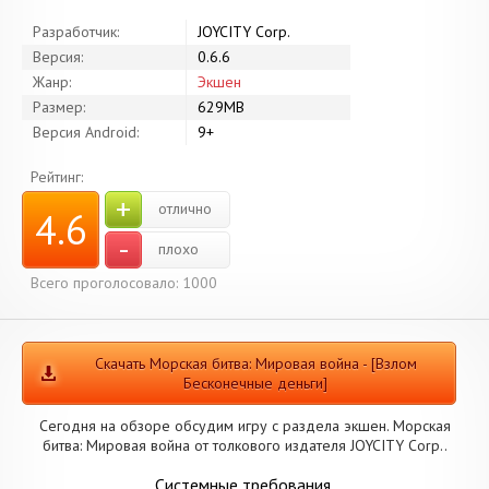
Разработчик:
JOYCITY Corp.
Версия:
0.6.6
Жанр:
Экшен
Размер:
629MB
Версия Android:
9+
Рейтинг:
+
отлично
4.6
-
плохо
Всего проголосовало: 1000
Скачать Морская битва: Мировая война - [Взлом
Бесконечные деньги]
Сегодня на обзоре обсудим игру с раздела экшен. Морская
битва: Мировая война от толкового издателя JOYCITY Corp..
Системные требования.