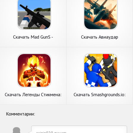
Скачать Mad GunS -
Скачать Авиаудар
королевская битва [Взлом
Реактивная война [Взлом
Много денег] APK на
Бесконечные деньги] APK на
Андроид
Андроид
Скачать Легенды Стикмена:
Скачать Smashgrounds.io:
Война теней [Взлом
Рагдолл Битва [Взлом
Бесконечные деньги] APK на
Бесконечные деньги] APK на
Андроид
Андроид
Комментарии:
axinin020 пишет: