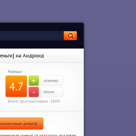
еньги] на Андроид
Рейтинг:
+
отлично
4.7
-
плохо
Всего проголосовало: 1800
Бесконечные деньги]
тилиновая комнат от классного издателя