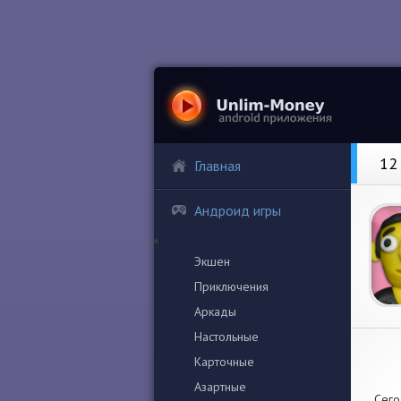
12
Главная
Андроид игры
Экшен
Приключения
Аркады
Настольные
Карточные
Азартные
Сего