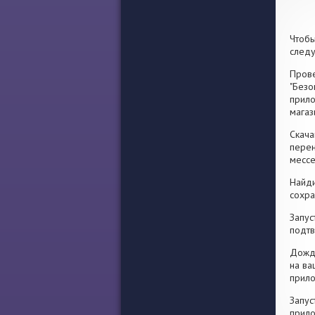
Чтобы
след
Прове
"Безо
прило
магаз
Скача
перен
месс
Найди
сохра
Запус
подтв
Дожди
на ва
прило
Запус
прило