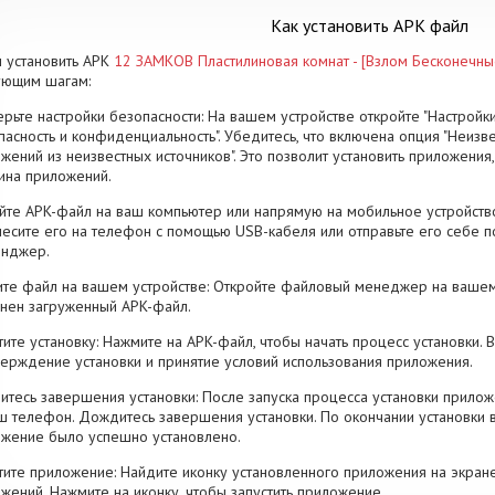
Как установить APK файл
 установить APK
12 ЗАМКОВ Пластилиновая комнат - [Взлом Бесконечны
ующим шагам:
рьте настройки безопасности: На вашем устройстве откройте "Настройки
пасность и конфиденциальность". Убедитесь, что включена опция "Неизве
жений из неизвестных источников". Это позволит установить приложени
ина приложений.
йте APK-файл на ваш компьютер или напрямую на мобильное устройство
есите его на телефон с помощью USB-кабеля или отправьте его себе п
енджер.
те файл на вашем устройстве: Откройте файловый менеджер на вашем
нен загруженный APK-файл.
тите установку: Нажмите на APK-файл, чтобы начать процесс установки.
ерждение установки и принятие условий использования приложения.
тесь завершения установки: После запуска процесса установки прилож
ш телефон. Дождитесь завершения установки. По окончании установки 
жение было успешно установлено.
тите приложение: Найдите иконку установленного приложения на экран
жений. Нажмите на иконку, чтобы запустить приложение.