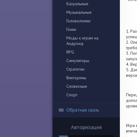
Казуальные
Музыкальные
Головоломки
Гонки
1. Ра
успеш
Моды к играм на
2. Оп
Андроид
требо
RPG
3. По
запус
Симуляторы
4. Ве
Стратегии
5. Да
верси
Викторины
Словесные
Спорт
Перед
допол
уровн
Обратная связь
Игра 
Авторизация
впеча