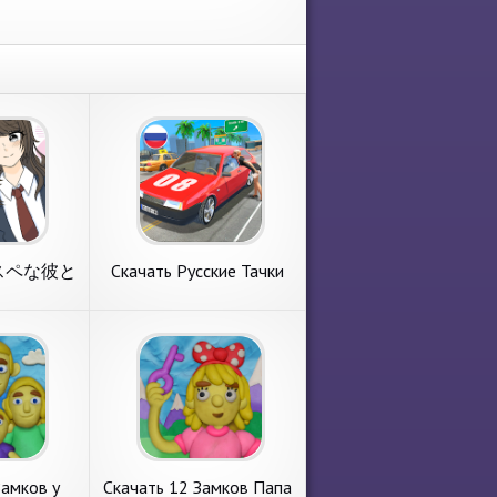
ハイスペな彼と
Скачать Русские Тачки
Взлом
Симулятор [Взлом
 деньги]
Много денег] APK на
дроид
Андроид
ハイスペな彼
Скачать Русские Тачки
Взлом
Симулятор [Взлом
брать игру
Сегодня на обзоре
деньги]
Много денег] APK на
имуляторы.
обсудим игру с раздела
оид
Андроид
結ばれたい
симуляторы. Русские Тачки
тора Honor
Симулятор от нового
издателя OppanaGames
Объем
FZC LLC. Главные
ее
подробнее
ти
требования. 1.
Замков у
Скачать 12 Замков Папа