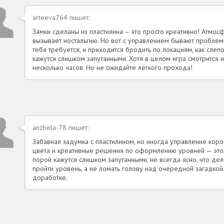
arteeva764 пишет:
Замки сделаны из пластилина – это просто креативно! Атмос
вызывает ностальгию. Но вот с управлением бывают проблемы
тебя требуется, и приходится бродить по локациям, как слеп
кажутся слишком запутанными. Хотя в целом игра смотрится и
несколько часов. Но не ожидайте лёгкого прохода!
anzhela-78 пишет:
Забавная задумка с пластилином, но иногда управление кор
цвета и креативные решения по оформлению уровней — это, 
порой кажутся слишком запутанными, не всегда ясно, что де
пройти уровень, а не ломать голову над очередной загадкой.
доработке.