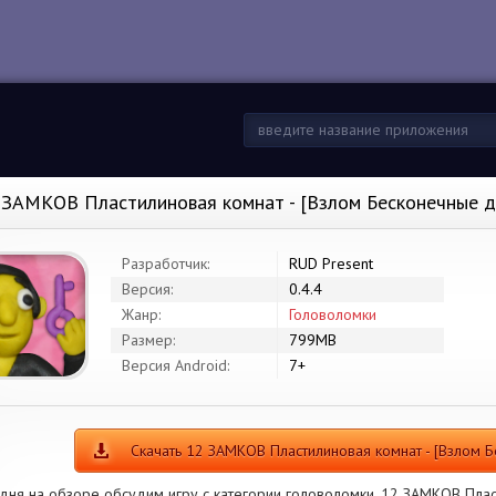
 ЗАМКОВ Пластилиновая комнат - [Взлом Бесконечные д
Разработчик:
RUD Present
Версия:
0.4.4
Жанр:
Головоломки
Размер:
799MB
Версия Android:
7+
Скачать 12 ЗАМКОВ Пластилиновая комнат - [Взлом 
дня на обзоре обсудим игру с категории головоломки. 12 ЗАМКОВ Плас