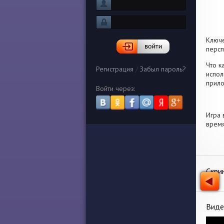
Ключ
персп
Что к
Регистрация
/
Забыл пароль?
испол
прило
Войти через:
Игра 
время
Скри
Виде