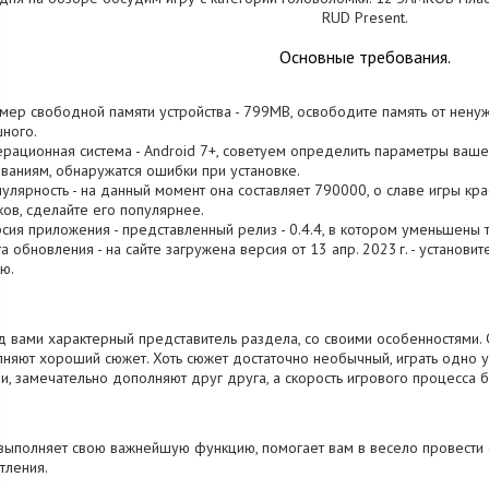
RUD Present.
Основные требования.
змер свободной памяти устройства - 799MB, освободите память от нену
ного.
ерационная система - Android 7+, советуем определить параметры ваше
ваниям, обнаружатся ошибки при установке.
пулярность - на данный момент она составляет 790000, о cлаве игры кр
ков, сделайте его популярнее.
рсия приложения - представленный релиз - 0.4.4, в котором уменьшены 
та обновления - на сайте загружена версия от 13 апр. 2023 г. - установи
ю.
 вами характерный представитель раздела, со своими особенностями. 
няют хороший сюжет. Хоть сюжет достаточно необычный, играть одно
и, замечательно дополняют друг друга, а скорость игрового процесса б
выполняет свою важнейшую функцию, помогает вам в весело провести
тления.