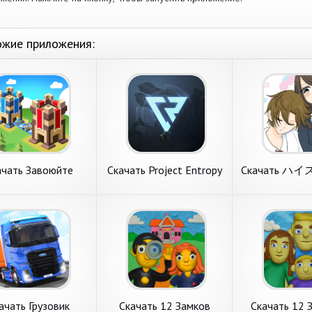
жие приложения:
ачать Завоюйте
Скачать Project Entropy
Скачать 
ю: битва замков
[Взлом Бесконечные
結ばれたい [
лом Бесконечные
деньги] APK на Андроид
Бесконечные
и] APK на Андроид
APK на Ан
ать Завоюйте
Скачать Project
Скачать 
ю: битва замков
Entropy [Взлом
と結ばれたい [
ня на обзоре
Представляем вашему
Попробуем разо
ом Бесконечные
Бесконечные деньги]
Бесконечные 
м игру с категории
вниманию игру с раздела
с пункта меню с
и] APK на
APK на Андроид
APK на Андр
гии. Завоюйте
стратегии. Project Entropy
ハイスペな彼と
оид
 битва замков от
от нового коллектива
от классного ав
вого издателя
FunPlus International AG.
apps. Основные
ord 3D. Главные
Системные требования. 1.
требования. 1. 
подробнее
подробнее
подробн
ания. 1.
незанятой памя
ачать Грузовик
Скачать 12 Замков
Скачать 12 