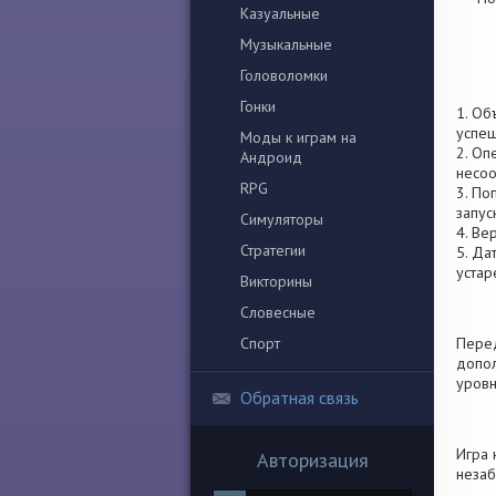
Казуальные
Музыкальные
Головоломки
Гонки
1. Об
успеш
Моды к играм на
2. Оп
Андроид
несоо
RPG
3. По
запус
Симуляторы
4. Ве
Стратегии
5. Да
устар
Викторины
Словесные
Спорт
Перед
допол
уровн
Обратная связь
Игра 
Авторизация
незаб