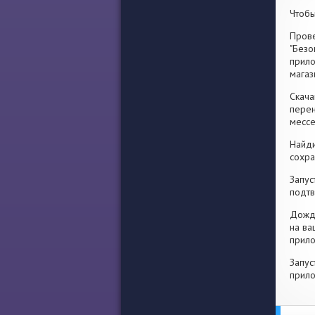
Чтобы
Прове
"Безо
прило
магаз
Скача
перен
месс
Найди
сохра
Запус
подтв
Дожди
на ва
прило
Запус
прило