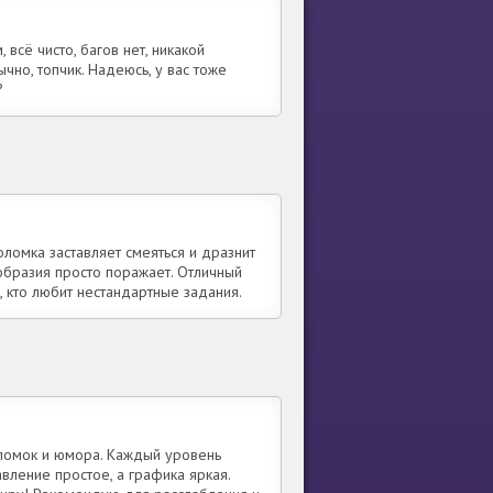
 всё чисто, багов нет, никакой
чно, топчик. Надеюсь, у вас тоже
?
омка заставляет смеяться и дразнит
ообразия просто поражает. Отличный
, кто любит нестандартные задания.
ломок и юмора. Каждый уровень
авление простое, а графика яркая.