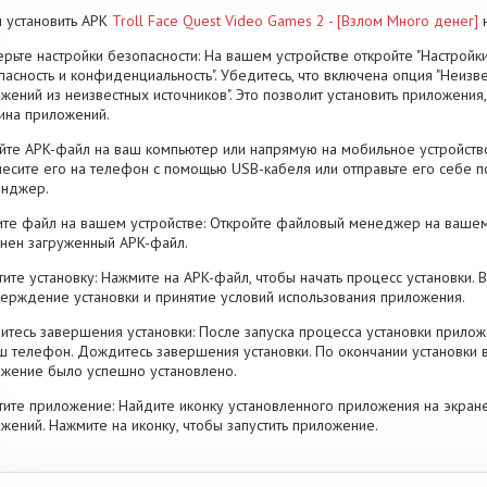
 установить APK
Troll Face Quest Video Games 2 - [Взлом Много денег]
н
рьте настройки безопасности: На вашем устройстве откройте "Настройки
пасность и конфиденциальность". Убедитесь, что включена опция "Неизве
жений из неизвестных источников". Это позволит установить приложени
ина приложений.
йте APK-файл на ваш компьютер или напрямую на мобильное устройство
есите его на телефон с помощью USB-кабеля или отправьте его себе п
енджер.
те файл на вашем устройстве: Откройте файловый менеджер на вашем
нен загруженный APK-файл.
тите установку: Нажмите на APK-файл, чтобы начать процесс установки.
ерждение установки и принятие условий использования приложения.
тесь завершения установки: После запуска процесса установки прилож
ш телефон. Дождитесь завершения установки. По окончании установки 
жение было успешно установлено.
тите приложение: Найдите иконку установленного приложения на экран
жений. Нажмите на иконку, чтобы запустить приложение.