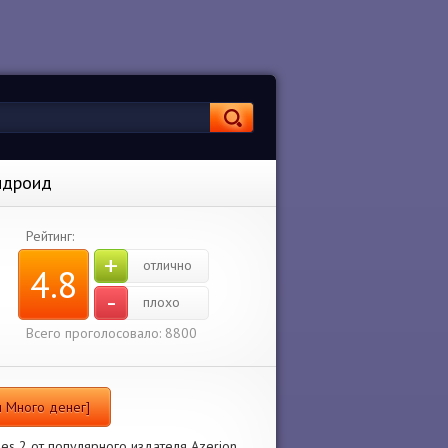
Андроид
Рейтинг:
+
отлично
4.8
-
плохо
Всего проголосовало: 8800
м Много денег]
mes 2 от популярного издателя Azerion