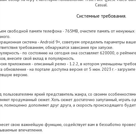
Casual.
Системные требования.
ъем свободной памяти телефона - 765MB, очистите память от ненужных
ного.
ерационная система - Android 9+, советуем определить параметры вашего
тветствия требованиям, обнаружатся зависания при запуске.
пулярность - по состоянию на сегодня она составляет 620000, о рейтинг
ков, внесите свой вклад в популярность.
рсия приложения - описанный релиз - 1.2.2, в котором уменьшены требо
та обновления - на портале доступна версия от 5 июн. 2023 г. - загрузи
евшую версию.
 пользователями яркий представитель жанра, со своими особенностями.
няют продуманный сюжет. Хоть сюжет достаточно запутанный, играть 
и, полноценно дополняют друг друга, а скорость происходящего будет 
несет свою важнейшую функцию, содействует вам в беззаботно провес
ываемые впечатления.