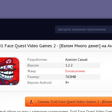
oll Face Quest Video Games 2 - [Взлом Много денег] на 
Разработчик:
Azerion Casual
Версия:
1.2.2
Жанр:
Головоломки
Размер:
765MB
Версия Android:
9+
Скачать Troll Face Quest Video Games 2 - [Взло
вый обзор на игру с категории головоломки. Troll Face Quest Video Ga