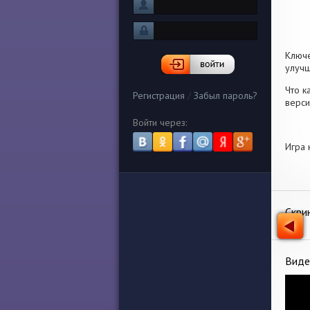
Ключ
улучш
Что к
Регистрация
/
Забыл пароль?
верси
Войти через:
Игра 
Скри
Виде