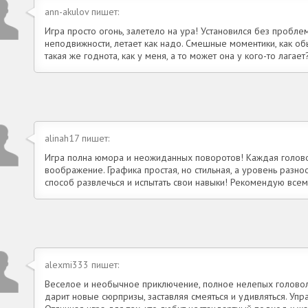
ann-akulov пишет:
Игра просто огонь, залетело на ура! Установился без проблем,
неподвижности, летает как надо. Смешные моментики, как обы
такая же годнота, как у меня, а то может она у кого-то лагает
alinah17 пишет:
Игра полна юмора и неожиданных поворотов! Каждая головол
воображение. Графика простая, но стильная, а уровень разн
способ развлечься и испытать свои навыки! Рекомендую всем
alexmi333 пишет:
Веселое и необычное приключение, полное нелепых голово
дарит новые сюрпризы, заставляя смеяться и удивляться. Упр