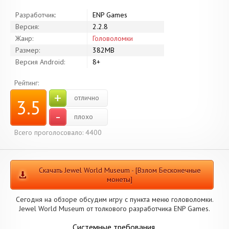
Разработчик:
ENP Games
Версия:
2.2.8
Жанр:
Головоломки
Размер:
382MB
Версия Android:
8+
Рейтинг:
+
отлично
3.5
-
плохо
Всего проголосовало: 4400
Скачать Jewel World Museum - [Взлом Бесконечные
монеты]
Сегодня на обзоре обсудим игру с пункта меню головоломки.
Jewel World Museum от толкового разработчика ENP Games.
Системные требования.