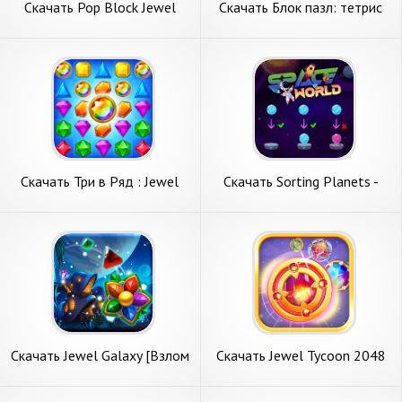
Скачать Pop Block Jewel
Скачать Блок пазл: тетрис
[Взлом Много денег] APK на
jewel 8*8 [Взлом Много
Андроид
монет] APK на Андроид
Скачать Три в Ряд : Jewel
Скачать Sorting Planets -
Match King [Взлом
Space World [Взлом
Бесконечные монеты] APK
Бесконечные монеты] APK
на Андроид
на Андроид
Скачать Jewel Galaxy [Взлом
Скачать Jewel Tycoon 2048
Много монет] APK на
[Взлом Много монет] APK
Андроид
на Андроид