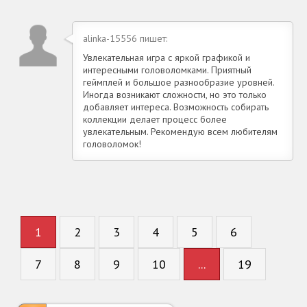
alinka-15556 пишет:
Увлекательная игра с яркой графикой и
интересными головоломками. Приятный
геймплей и большое разнообразие уровней.
Иногда возникают сложности, но это только
добавляет интереса. Возможность собирать
коллекции делает процесс более
увлекательным. Рекомендую всем любителям
головоломок!
1
2
3
4
5
6
7
8
9
10
...
19