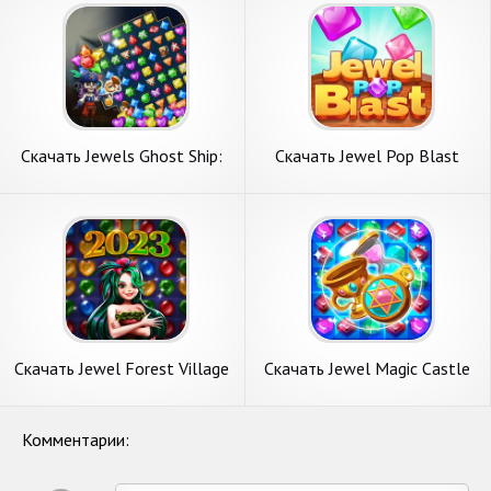
Скачать Jewels Ghost Ship:
Скачать Jewel Pop Blast
jewel games [Взлом
[Взлом Бесконечные
Бесконечные монеты] APK
монеты] APK на Андроид
на Андроид
Скачать Jewel Forest Village
Скачать Jewel Magic Castle
[Взлом Много денег] APK на
[Взлом Много денег] APK на
Андроид
Андроид
Комментарии: