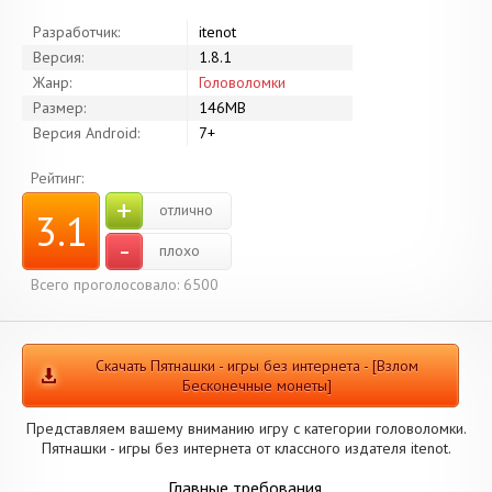
Разработчик:
itenot
Версия:
1.8.1
Жанр:
Головоломки
Размер:
146MB
Версия Android:
7+
Рейтинг:
+
отлично
3.1
-
плохо
Всего проголосовало: 6500
Скачать Пятнашки - игры без интернета - [Взлом
Бесконечные монеты]
Представляем вашему вниманию игру с категории головоломки.
Пятнашки - игры без интернета от классного издателя itenot.
Главные требования.