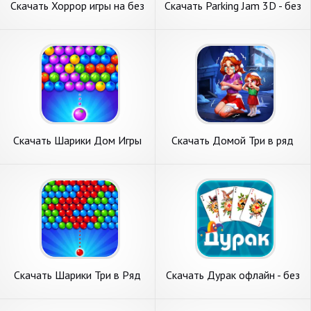
Скачать Хоррор игры на без
Скачать Parking Jam 3D - без
интернета [Взлом
интернета [Взлом Много
Бесконечные деньги] APK на
денег] APK на Андроид
Андроид
Скачать Шарики Дом Игры
Скачать Домой Три в ряд
без интернета [Взлом
без интернета [Взлом
Бесконечные деньги] APK на
Много монет] APK на
Андроид
Андроид
Скачать Шарики Три в Ряд
Скачать Дурак офлайн - без
без интернета [Взлом
интернета [Взлом
Бесконечные монеты] APK
Бесконечные деньги] APK на