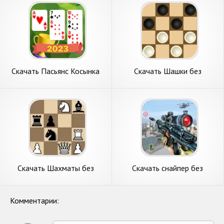
на Андроид
Андроид
Скачать Пасьянс Косынка
Скачать Шашки без
без интернета [Взлом
интернета на двоих [Взлом
Много денег] APK на
Бесконечные монеты] APK
Андроид
на Андроид
Скачать Шахматы без
Скачать снайпер без
интернета на двоих [Взлом
интернета [Взлом
Много денег] APK на
Бесконечные деньги] APK на
Андроид
Андроид
Комментарии: