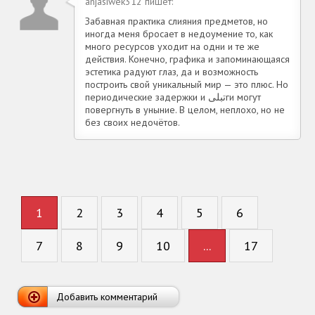
anjasiwek312 пишет:
Забавная практика слияния предметов, но
иногда меня бросает в недоумение то, как
много ресурсов уходит на одни и те же
действия. Конечно, графика и запоминающаяся
эстетика радуют глаз, да и возможность
построить свой уникальный мир — это плюс. Но
периодические задержки и تبلیги могут
повергнуть в уныние. В целом, неплохо, но не
без своих недочётов.
1
2
3
4
5
6
7
8
9
10
...
17
Добавить комментарий