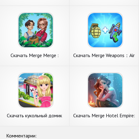
Magic [Взлом Бесконечные
История Отеля [Взлом
монеты] APK на Андроид
Бесконечные деньги] APK на
Андроид
Скачать Merge Merge :
Скачать Merge Weapons：Air
Merge 2 Game [Взлом
Island TD [Взлом
Бесконечные монеты] APK
Бесконечные монеты] APK
на Андроид
на Андроид
Скачать кукольный домик
Скачать Merge Hotel Empire:
дизайн оформле [Взлом
Дизайн [Взлом Много денег]
Много монет] APK на
APK на Андроид
Андроид
Комментарии: