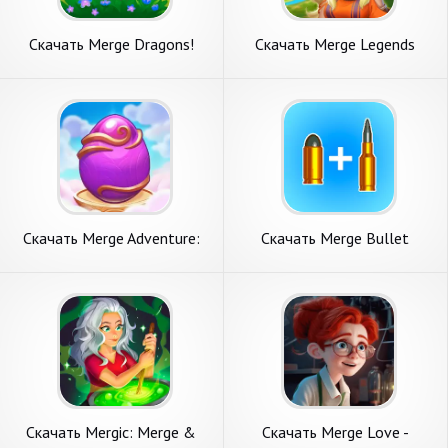
Скачать Merge Dragons!
Скачать Merge Legends
[Взлом Много денег] APK на
[Взлом Много денег] APK на
Андроид
Андроид
Скачать Merge Adventure:
Скачать Merge Bullet
Magic Dragons [Взлом
[Взлом Бесконечные
Бесконечные монеты] APK
монеты] APK на Андроид
на Андроид
Скачать Mergic: Merge &
Скачать Merge Love -