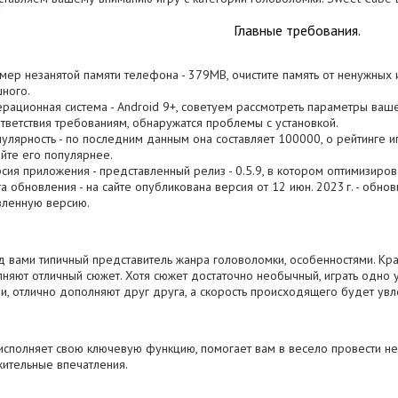
Главные требования.
змер незанятой памяти телефона - 379MB, очистите память от ненужных
ного.
ерационная система - Android 9+, советуем рассмотреть параметры вашег
тветствия требованиям, обнаружатся проблемы с установкой.
пулярность - по последним данным она составляет 100000, о рейтинге и
йте его популярнее.
рсия приложения - представленный релиз - 0.5.9, в котором оптимизиро
та обновления - на сайте опубликована версия от 12 июн. 2023 г. - обно
вленную версию.
 вами типичный представитель жанра головоломки, особенностями. Кра
няют отличный сюжет. Хотя сюжет достаточно необычный, играть одно
и, отлично дополняют друг друга, а скорость происходящего будет увл
исполняет свою ключевую функцию, помогает вам в весело провести не
ительные впечатления.