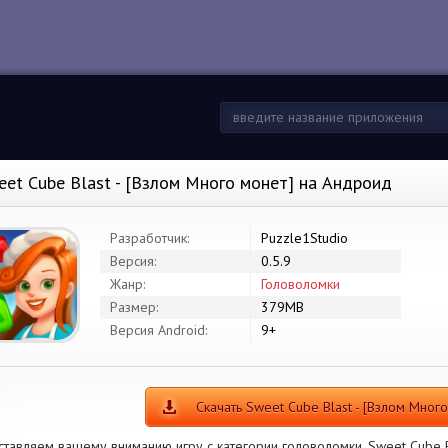
eet Cube Blast - [Взлом Много монет] на Андроид
Разработчик:
Puzzle1Studio
Версия:
0.5.9
Жанр:
Головоломки
Размер:
379MB
Версия Android:
9+
Скачать Sweet Cube Blast - [Взлом Много
тавляем вашему вниманию игру с категории головоломки. Sweet Cube Bl