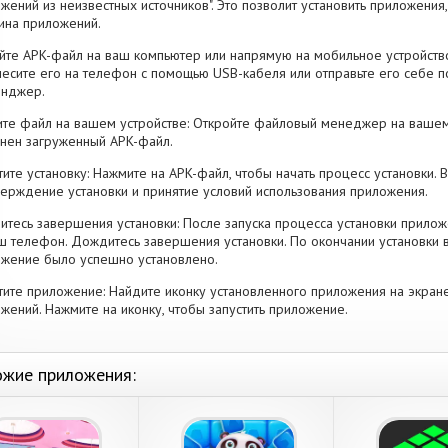
жений из неизвестных источников". Это позволит установить приложени
ина приложений.
йте APK-файл на ваш компьютер или напрямую на мобильное устройство
есите его на телефон с помощью USB-кабеля или отправьте его себе п
енджер.
те файл на вашем устройстве: Откройте файловый менеджер на вашем
нен загруженный APK-файл.
тите установку: Нажмите на APK-файл, чтобы начать процесс установки.
ерждение установки и принятие условий использования приложения.
тесь завершения установки: После запуска процесса установки прилож
ш телефон. Дождитесь завершения установки. По окончании установки 
жение было успешно установлено.
тите приложение: Найдите иконку установленного приложения на экран
жений. Нажмите на иконку, чтобы запустить приложение.
жие приложения: