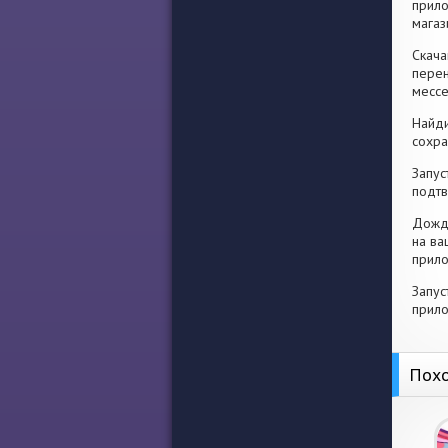
прило
магаз
Скача
перен
месс
Найди
сохра
Запус
подтв
Дожди
на ва
прило
Запус
прило
Похо