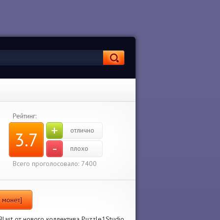
Рейтинг:
+
отлично
3.7
-
плохо
Всего проголосовало: 7400
 монет]
ast от нового коллектива Puzzle1Studio.