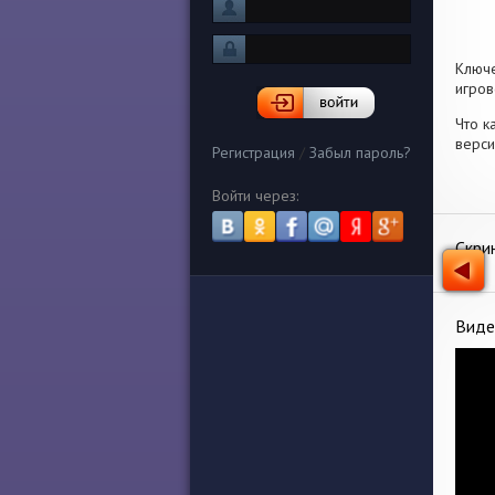
Ключ
игров
Что к
верси
Регистрация
/
Забыл пароль?
Войти через:
Скри
Виде