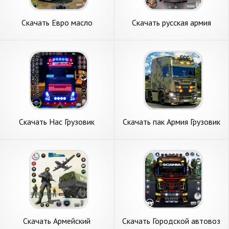
Скачать Евро масло
Скачать русская армия
грузовик груз [Взлом
грузовик игра [Взлом Много
Бесконечные монеты] APK
монет] APK на Андроид
на Андроид
Скачать Нас Грузовик
Скачать пак Армия Грузовик
Транспорт Игры 3d [Взлом
Сим [Взлом Бесконечные
Много денег] APK на
деньги] APK на Андроид
Андроид
Скачать Армейский
Скачать Городской автовоз