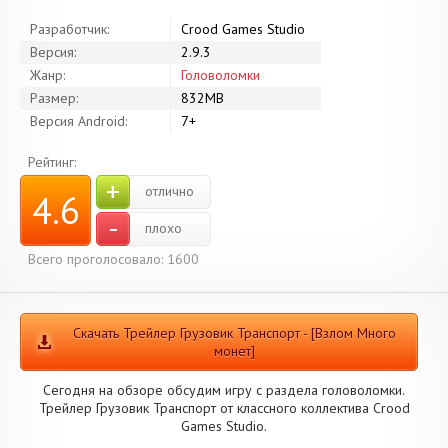
Разработчик:
Crood Games Studio
Версия:
2.9.3
Жанр:
Головоломки
Размер:
832MB
Версия Android:
7+
Рейтинг:
+
отлично
4.6
-
плохо
Всего проголосовало: 1600
Скачать Трейлер Грузовик Транспорт - [Взлом Много
монет]
Сегодня на обзоре обсудим игру с раздела головоломки.
Трейлер Грузовик Транспорт от классного коллектива Crood
Games Studio.