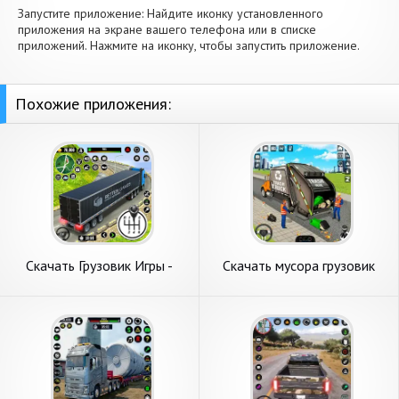
Запустите приложение: Найдите иконку установленного
приложения на экране вашего телефона или в списке
приложений. Нажмите на иконку, чтобы запустить приложение.
Похожие приложения:
Скачать Грузовик Игры -
Скачать мусора грузовик
Вождение Школа [Взлом
Водитель симул [Взлом
Много денег] APK на
Много монет] APK на
Андроид
Андроид