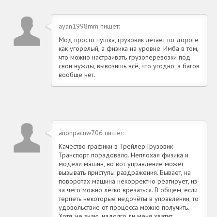
ayan1998mm пишет:
Мод просто пушка, грузовик летает по дороге
как угорелый, а физика на уровне. Имба в том,
что можно настраивать грузоперевозки под
свои нужды, вывозишь всё, что угодно, а багов
вообще нет.
anonpacnw706 пишет:
Качество графики в Трейлер Грузовик
Транспорт порадовало. Неплохая физика и
модели машин, но вот управление может
вызывать приступы раздражения. Бывает, на
поворотах машина некорректно реагирует, из-
за чего можно легко врезаться. В общем, если
терпеть некоторые недочёты в управлении, то
удовольствие от процесса можно получить.
Хотя, не знаю, надолго ли меня хватит.