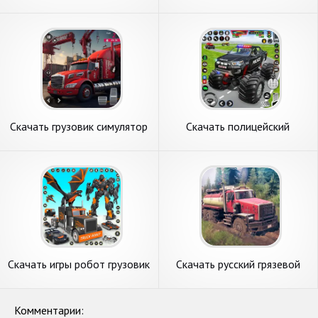
транспорт Военные [Взлом
грузовик 3d [Взлом Много
Много денег] APK на
денег] APK на Андроид
Андроид
Скачать грузовик симулятор
Скачать полицейский
европа [Взлом Много
грузовик-монстр [Взлом
монет] APK на Андроид
Бесконечные деньги] APK на
Андроид
Скачать игры робот грузовик
Скачать русский грязевой
грузовик [Взлом
грузовик [Взлом Много
Бесконечные деньги] APK на
денег] APK на Андроид
Андроид
Комментарии: