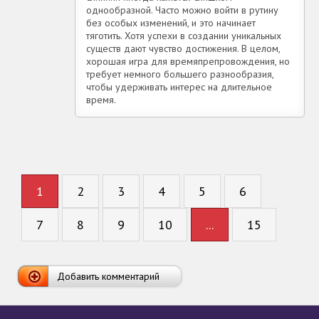
однообразной. Часто можно войти в рутину
без особых изменений, и это начинает
тяготить. Хотя успехи в создании уникальных
существ дают чувство достижения. В целом,
хорошая игра для времяпрепровождения, но
требует немного большего разнообразия,
чтобы удерживать интерес на длительное
время.
1
2
3
4
5
6
7
8
9
10
...
15
Добавить комментарий