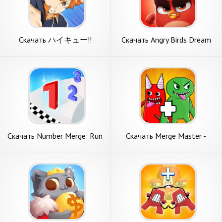
Скачать ハイキュー!!
Скачать Angry Birds Dream
TOUCH THE DREAM [Взлом
Blast [Взлом Много денег]
Много монет] APK на
APK на Андроид
Андроид
Скачать Number Merge: Run
Скачать Merge Master -
Master 3D [Взлом Много
Monster Ban [Взлом
денег] APK на Андроид
Бесконечные деньги] APK на
Андроид