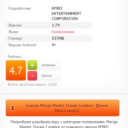
Разработчик:
MYBO
ENTERTAINMENT
CORPORATION
Версия:
1.7.9
Жанр:
Головоломки
Размер:
557MB
Версия Android:
9+
Рейтинг:
+
отлично
4.7
-
плохо
Всего проголосовало: 1100
Скачать Merge Master: Dream Creative - [Взлом
Много монет]
Попробуем разобрать игру с категории головоломки. Merge
Master: Dream Creative от толкового автора MYBO