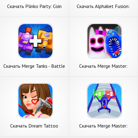
Скачать Plinko Party: Coin
Скачать Alphabet Fusion:
Raid Master [Взлом Много
Merge Master [Взлом Много
денег] APK на Андроид
монет] APK на Андроид
Скачать Merge Tanks - Battle
Скачать Merge Master:
Game [Взлом Много монет]
Monster Garten [Взлом
APK на Андроид
Много денег] APK на
Андроид
Скачать Dream Tattoo
Скачать Merge Master:
[Взлом Много монет] APK
Monster Run 3D [Взлом
на Андроид
Много денег] APK на