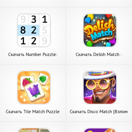
Triple Match [Взлом
Match Puzzle [Взлом
Бесконечные монеты] APK
Бесконечные деньги] APK на
на Андроид
Андроид
Скачать Number Puzzle:
Скачать Delish Match :
Match Numbers [Взлом
Match3 & Design [Взлом
Бесконечные деньги] APK на
Бесконечные деньги] APK на
Андроид
Андроид
Скачать Tile Match Puzzle
Скачать Disco Match [Взлом
[Взлом Бесконечные деньги]
Бесконечные деньги] APK на
APK на Андроид
Андроид