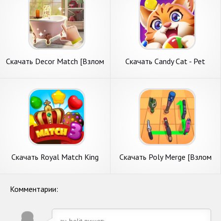
Скачать Decor Match [Взлом
Скачать Candy Cat - Pet
Бесконечные деньги] APK на
match 3 games [Взлом
Андроид
Бесконечные монеты] APK
на Андроид
Скачать Royal Match King
Скачать Poly Merge [Взлом
[Взлом Бесконечные деньги]
Бесконечные деньги] APK на
APK на Андроид
Андроид
Комментарии:
ay-bolit пишет: