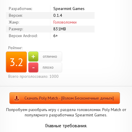
Разработчик:
Spearmint Games
Версия:
0.1.4
Жанр:
Головоломки
Размер:
831MB
Версия Android:
6+
Рейтинг:
+
отлично
3.2
-
плохо
Всего проголосовало: 1000
Скачать Poly Match - [Взлом Бесконечные деньги]
Попробуем разобрать игру с раздела головоломки. Poly Match от
популярного разработчика Spearmint Games.
Главные требования.