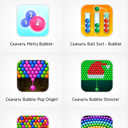
Андроид
Скачать Melty Bubble:
Скачать Ball Sort - Bubble
Healing Puzzle [Взлом
Sort Puzzle [Взлом
Много монет] APK на
Бесконечные монеты] APK
Андроид
на Андроид
Скачать Bubble Pop Origin!
Скачать Bubble Shooter
Puzzle Game [Взлом Много
Tale: Ball Game [Взлом
денег] APK на Андроид
Много монет] APK на
Андроид