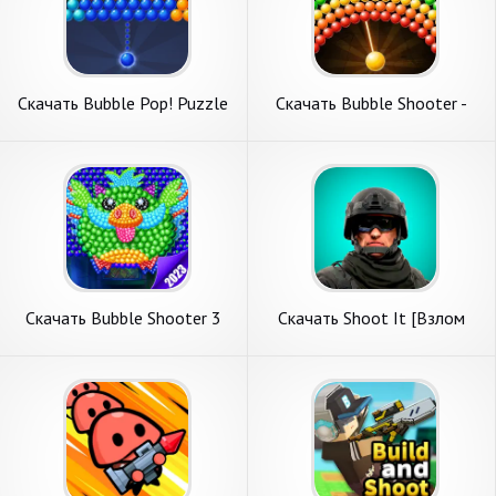
Скачать Bubble Pop! Puzzle
Скачать Bubble Shooter -
Game Legend [Взлом
Pop Adventure [Взлом
Бесконечные монеты] APK
Бесконечные деньги] APK на
на Андроид
Андроид
Скачать Bubble Shooter 3
Скачать Shoot It [Взлом
[Взлом Много монет] APK
Много денег] APK на
на Андроид
Андроид