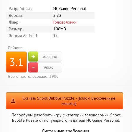
Разработчик:
HC Game Personal
Версия:
2.7.2
Жанр:
Головоломки
Размер:
106MB
Версия Android:
7+
Рейтинг:
+
отлично
3.1
-
плохо
Всего проголосовало: 3900
Скачать Shoot Bubble Puzzle - [Взлом Бесконечные
монеты]
Попробуем разобрать игру с категории головоломки. Shoot
Bubble Puzzle от популярного издателя HC Game Personal.
Системные требования.