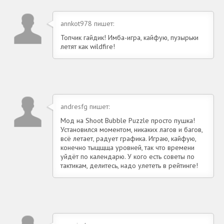
annkot978 пишет:
Топчик гайдик! Имба-игра, кайфую, пузырьки
летят как wildfire!
andresfg пишет:
Мод на Shoot Bubble Puzzle просто пушка!
Установился моментом, никаких лагов и багов,
всё летает, радует графика. Играю, кайфую,
конечно тыщщща уровней, так что времени
уйдёт по календарю. У кого есть советы по
тактикам, делитесь, надо улететь в рейтинге!