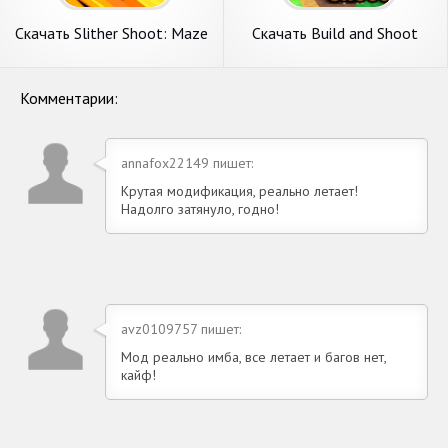
Скачать Slither Shoot: Maze
Скачать Build and Shoot
Survivor [Взлом
[Взлом Бесконечные
Бесконечные монеты] APK
монеты] APK на Андроид
на Андроид
Комментарии:
annafox22149 пишет:
Крутая модификация, реально летает!
Надолго затянуло, годно!
avz0109757 пишет:
Мод реально имба, все летает и багов нет,
кайф!