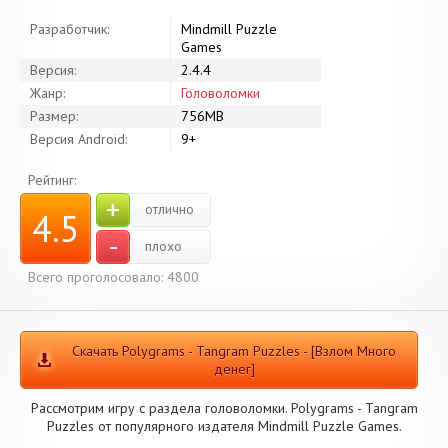
Разработчик:
Mindmill Puzzle
Games
Версия:
2.4.4
Жанр:
Головоломки
Размер:
756MB
Версия Android:
9+
Рейтинг:
+
отлично
4.5
-
плохо
Всего проголосовало: 4800
Скачать Polygrams - Tangram Puzzles - [Взлом Много
денег]
Рассмотрим игру с раздела головоломки. Polygrams - Tangram
Puzzles от популярного издателя Mindmill Puzzle Games.