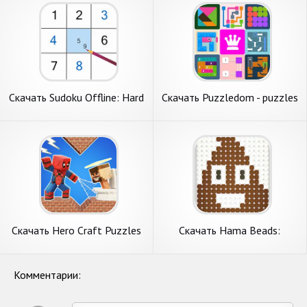
Скачать Sudoku Offline: Hard
Скачать Puzzledom - puzzles
Puzzles [Взлом Много
all in one [Взлом
монет] APK на Андроид
Бесконечные деньги] APK на
Андроид
Скачать Hero Craft Puzzles
Скачать Hama Beads:
[Взлом Бесконечные деньги]
Colorful Puzzles [Взлом
APK на Андроид
Много денег] APK на
Андроид
Комментарии: