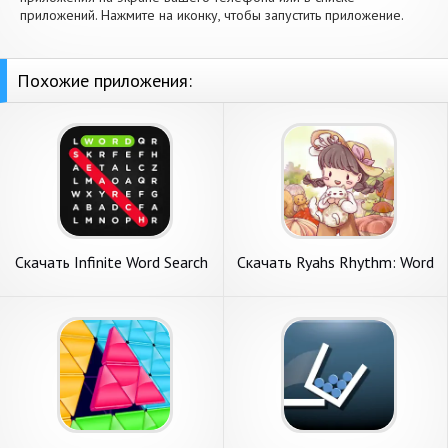
приложений. Нажмите на иконку, чтобы запустить приложение.
Похожие приложения:
Скачать Infinite Word Search
Скачать Ryahs Rhythm: Word
Puzzles [Взлом Много
Puzzles [Взлом Бесконечные
монет] APK на Андроид
монеты] APK на Андроид