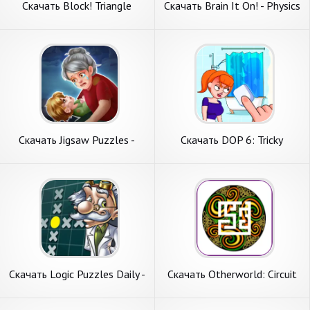
Скачать Block! Triangle
Скачать Brain It On! - Physics
Puzzle Tangram [Взлом
Puzzles [Взлом Бесконечные
Бесконечные деньги] APK на
монеты] APK на Андроид
Андроид
Скачать Jigsaw Puzzles -
Скачать DOP 6: Tricky
Block Puzzle [Взлом
Puzzles [Взлом Бесконечные
Бесконечные деньги] APK на
деньги] APK на Андроид
Андроид
Скачать Logic Puzzles Daily -
Скачать Otherworld: Circuit
Solve Lo [Взлом Много
Puzzles [Взлом Бесконечные
монет] APK на Андроид
деньги] APK на Андроид