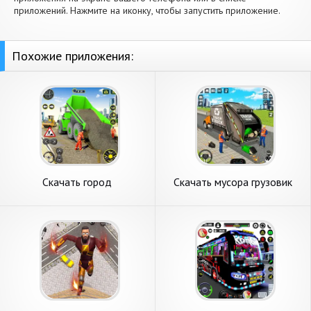
приложений. Нажмите на иконку, чтобы запустить приложение.
Похожие приложения:
Скачать город
Скачать мусора грузовик
строительство симулятор
Водитель симул [Взлом
[Взлом Бесконечные деньги]
Много монет] APK на
APK на Андроид
Андроид