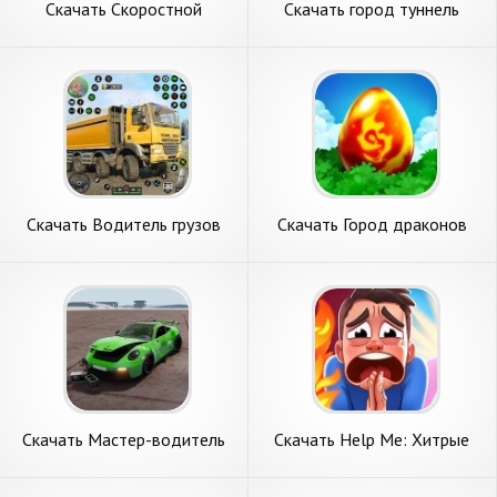
Скачать Скоростной
Скачать город туннель
суперлегкий город [Взлом
автобус вождение [Взлом
Бесконечные монеты] APK
Много монет] APK на
на Андроид
Андроид
Скачать Водитель грузов
Скачать Город драконов
Грязный Дорога [Взлом
(Dragon City) [Взлом
Бесконечные монеты] APK
Бесконечные деньги] APK на
на Андроид
Андроид
Скачать Мастер-водитель
Скачать Help Me: Хитрые
автокатастроф [Взлом
головоломки [Взлом Много
Бесконечные деньги] APK на
монет] APK на Андроид