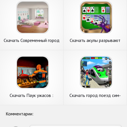
Андроид
Скачать Современный город
Скачать акулы разрывают
[Взлом Много денег] APK на
пасьянс город [Взлом Много
Андроид
денег] APK на Андроид
Скачать Паук ужасов :
Скачать город поезд сим-
Страшный поезд [Взлом
поезд игры 3д [Взлом
Бесконечные деньги] APK на
Бесконечные деньги] APK на
Андроид
Андроид
Комментарии: