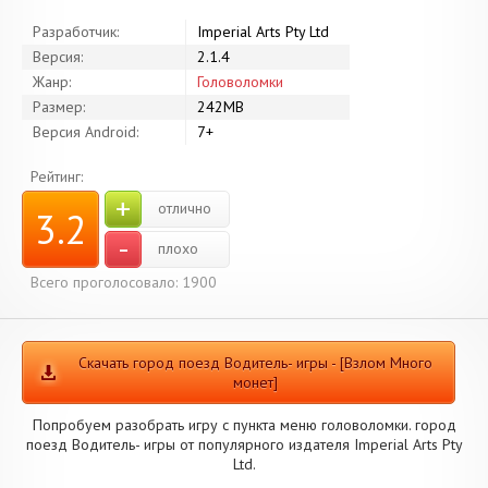
Разработчик:
Imperial Arts Pty Ltd
Версия:
2.1.4
Жанр:
Головоломки
Размер:
242MB
Версия Android:
7+
Рейтинг:
+
отлично
3.2
-
плохо
Всего проголосовало: 1900
Скачать город поезд Водитель- игры - [Взлом Много
монет]
Попробуем разобрать игру с пункта меню головоломки. город
поезд Водитель- игры от популярного издателя Imperial Arts Pty
Ltd.