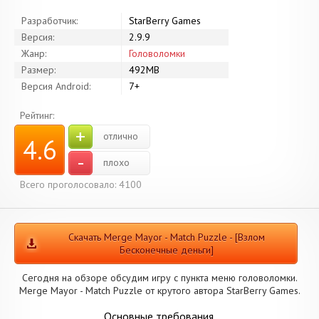
Разработчик:
StarBerry Games
Версия:
2.9.9
Жанр:
Головоломки
Размер:
492MB
Версия Android:
7+
Рейтинг:
+
отлично
4.6
-
плохо
Всего проголосовало: 4100
Скачать Merge Mayor - Match Puzzle - [Взлом
Бесконечные деньги]
Сегодня на обзоре обсудим игру с пункта меню головоломки.
Merge Mayor - Match Puzzle от крутого автора StarBerry Games.
Основные требования.