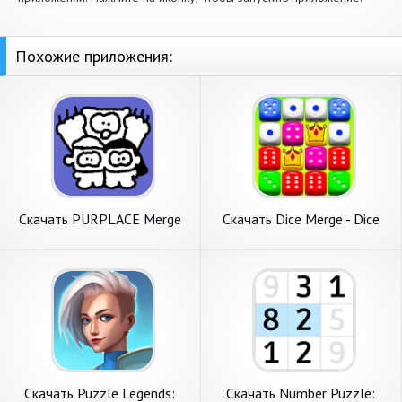
Похожие приложения:
Скачать PURPLACE Merge
Скачать Dice Merge - Dice
Puzzle [Взлом Бесконечные
Puzzle Game [Взлом
деньги] APK на Андроид
Бесконечные деньги] APK на
Андроид
Скачать Puzzle Legends:
Скачать Number Puzzle: