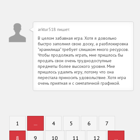
arktur518 пишет:
В целом забавная игра. Хотя я довольно
быстро заполнил свою доску, а разблокировка
"хранилища" требует слишком много ресурсов.
Чтобы продолжать играть, мне пришлось бы
продать свои очень труднодоступные
предметы более высокого уровня. Мне
пришлось удалить игру, потому что она
перестала приносить удовольствие. Хотя игра
очень приятная и с симпатичной графикой.
1
...
4
5
6
7
8
9
10
11
12
...