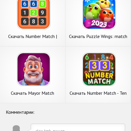
Скачать Number Match |
Скачать Puzzle Wings: match
Puzzle Game [Взлом
3 games [Взлом Много
Бесконечные деньги] APK на
монет] APK на Андроид
Андроид
Скачать Mayor Match
Скачать Number Match - Ten
[Взлом Бесконечные
Pair Puzzle [Взлом
монеты] APK на Андроид
Бесконечные деньги] APK на
Андроид
Комментарии:
alex-kmk- пишет: