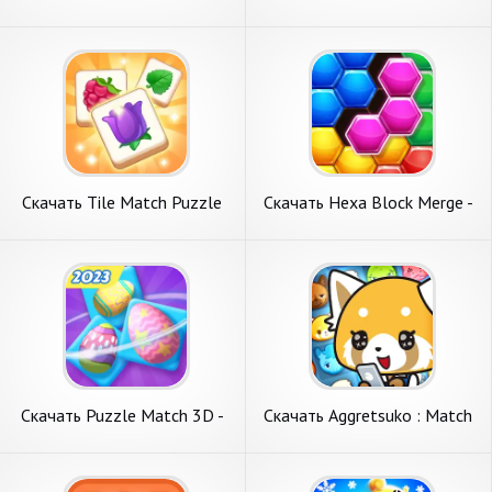
Match-3 RPG [Взлом
Match Numbers [Взлом
Бесконечные монеты] APK
Бесконечные деньги] APK на
на Андроид
Андроид
Скачать Tile Match Puzzle
Скачать Hexa Block Merge -
[Взлом Бесконечные деньги]
Hexa Puzzle [Взлом
APK на Андроид
Бесконечные деньги] APK на
Андроид
Скачать Puzzle Match 3D -
Скачать Aggretsuko : Match
Tile Master [Взлом
3 Puzzle [Взлом Много
Бесконечные монеты] APK
монет] APK на Андроид
на Андроид