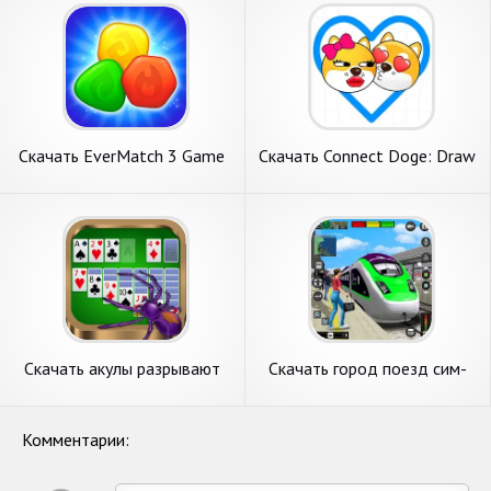
Андроид
Скачать EverMatch 3 Game
Скачать Connect Doge: Draw
[Взлом Много денег] APK на
Love Lines [Взлом Много
Андроид
денег] APK на Андроид
Скачать акулы разрывают
Скачать город поезд сим-
пасьянс город [Взлом Много
поезд игры 3д [Взлом
денег] APK на Андроид
Бесконечные деньги] APK на
Андроид
Комментарии: