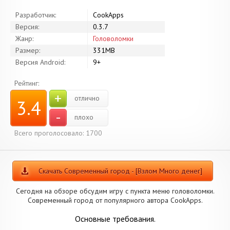
Разработчик:
CookApps
Версия:
0.3.7
Жанр:
Головоломки
Размер:
331MB
Версия Android:
9+
Рейтинг:
+
отлично
3.4
-
плохо
Всего проголосовало: 1700
Скачать Современный город - [Взлом Много денег]
Сегодня на обзоре обсудим игру с пункта меню головоломки.
Современный город от популярного автора CookApps.
Основные требования.