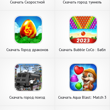
Скачать Скоростной
Скачать город туннель
суперлегкий город [Взлом
автобус вождение [Взлом
Бесконечные монеты] APK
Много монет] APK на
на Андроид
Андроид
Скачать Город драконов
Скачать Bubble CoCo : Бабл
(Dragon City) [Взлом
шутер [Взлом Много денег]
Бесконечные деньги] APK на
APK на Андроид
Андроид
Скачать город поезд
Скачать Aqua Blast: Match 3
Водитель- игры [Взлом
Puzzle [Взлом Много денег]
Много монет] APK на
APK на Андроид