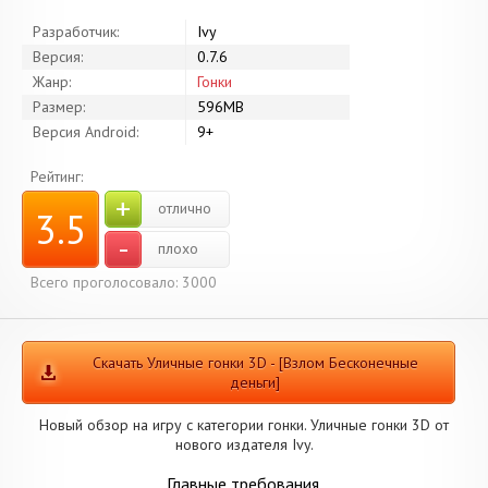
Разработчик:
Ivy
Версия:
0.7.6
Жанр:
Гонки
Размер:
596MB
Версия Android:
9+
Рейтинг:
+
отлично
3.5
-
плохо
Всего проголосовало: 3000
Скачать Уличные гонки 3D - [Взлом Бесконечные
деньги]
Новый обзор на игру с категории гонки. Уличные гонки 3D от
нового издателя Ivy.
Главные требования.