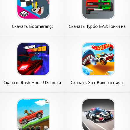
Скачать Boomerang:
Скачать Турбо ВАЗ: Гонки на
Мультяшные гонки [Взлом
Машинах [Взлом Много
Бесконечные деньги] APK на
денег] APK на Андроид
Андроид
Скачать Rush Hour 3D: Гонки
Скачать Хот Вилс хотвилс
и Машины [Взлом
уличные гонки [Взлом
Бесконечные монеты] APK
Бесконечные деньги] APK на
на Андроид
Андроид