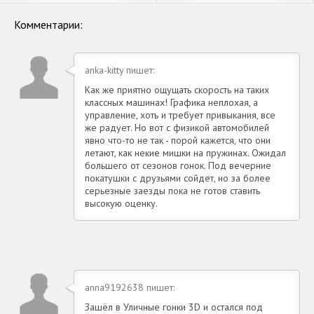
Бесконечные деньги] APK на
Бесконечные монеты] APK
Андроид
на Андроид
Комментарии:
anka-kitty пишет:
Как же приятно ощущать скорость на таких
классных машинах! Графика неплохая, а
управление, хоть и требует привыкания, все
же радует. Но вот с физикой автомобилей
явно что-то не так - порой кажется, что они
летают, как некие мишки на пружинах. Ожидал
большего от сезонов гонок. Под вечерние
покатушки с друзьями сойдет, но за более
серьезные заезды пока не готов ставить
высокую оценку.
anna9192638 пишет:
Зашёл в Уличные гонки 3D и остался под