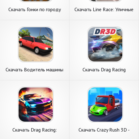
Скачать Гонки по городу
Скачать Line Race: Уличные
[Взлом Много монет] APK
Гонки [Взлом Бесконечные
на Андроид
монеты] APK на Андроид
Скачать Водитель машины
Скачать Drag Racing
русские гонки [Взлом
3D:Уличные гонки 2 [Взлом
Бесконечные деньги] APK на
Бесконечные монеты] APK
Андроид
на Андроид
Скачать Drag Racing:
Скачать Crazy Rush 3D -
Уличные гонки [Взлом
Уличные Гонки [Взлом