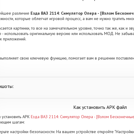
ейшее различие
Езда ВАЗ 2114: Симулятор Опера - [Взлом Бесконеч
жности, которые облегчат игровой процесс, а вам не нужно тратить мно
асается картинки, то все на замечательном уровне, точно так же, как и
 - использовать оригинальную версию или использовать МОД. Не забыва
х приложений.
выполняет свою ключевую функцию, помогает вам в решении поставлен
ншоты:
Как установить APK файл
 установить APK
Езда ВАЗ 2114: Симулятор Опера - [Взлом Бесконечные
ующим шагам:
рьте настройки безопасности: На вашем устройстве откройте "Настройки