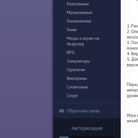
Казуальные
Музыкальные
Головоломки
1. Ра
Гонки
2. Оп
несоо
Моды к играм на
3. По
Андроид
помог
RPG
4. Ве
5. Да
Симуляторы
верси
Стратегии
Викторины
Перед
Словесные
интер
Спорт
уровн
Обратная связь
Игра 
незаб
Авторизация