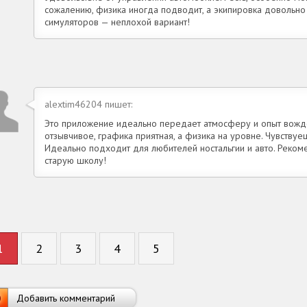
сожалению, физика иногда подводит, а экипировка довольно
симуляторов — неплохой вариант!
alextim46204 пишет:
Это приложение идеально передает атмосферу и опыт вожде
отзывчивое, графика приятная, а физика на уровне. Чувству
Идеально подходит для любителей ностальгии и авто. Реком
старую школу!
1
2
3
4
5
Добавить комментарий