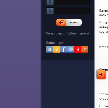
Важн
возмо
Что к
выбор
круты
Регистрация
/
Забыл пароль?
Войти через:
Игра 
Скри
Чтобы
след
Прове