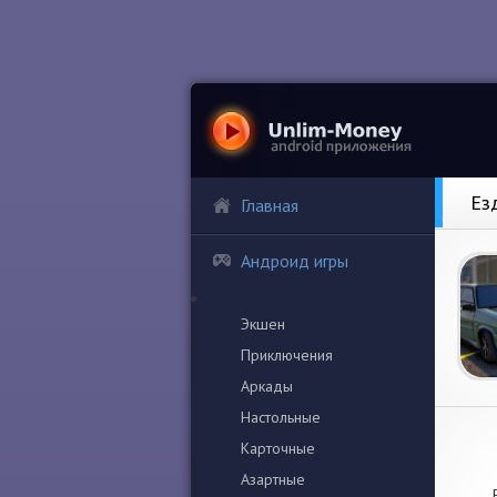
Ез
Главная
Андроид игры
Экшен
Приключения
Аркады
Настольные
Карточные
Азартные