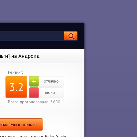
ньги] на Андроид
Рейтинг:
+
отлично
3.2
-
плохо
Всего проголосовало: 3600
есконечные деньги]
ссного автора Furious Rider Studio.