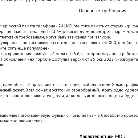
Основные требования.
змер пустой памяти телефона - 241MB, очистите память от старых игр, 
ерационная система - Android 6+, рекомендуем посмотреть параметры ва
тветствия требованиям, могут быть зависания при запуске.
пулярность - по состоянию на сегодня она составляет 730000, о рейтинге
ите стать еще популярней.
рсия приложения - описанный релиз - 0.5.6, в котором улучшена работос
та обновления - на портале доступна версия от 25 окт. 2022 г. - загрузи
ю.
 нами обычный представитель категории, особенностями. Яркая график
есный сюжет. Хотя сюжет достаточно своеобразный, играть одно удов
и, отлично дополняют друг друга, а скорость игрового процесса будет з
выполняет свою ключевую функцию, помогает вам в беззаботно провест
ываемые впечатления.
Характеристики MOD.