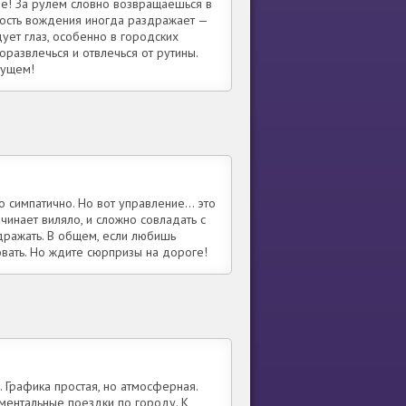
ое! За рулём словно возвращаешься в
чность вождения иногда раздражает —
дует глаз, особенно в городских
развлечься и отвлечься от рутины.
дущем!
о симпатично. Но вот управление… это
чинает виляло, и сложно совладать с
дражать. В общем, если любишь
ать. Но ждите сюрпризы на дороге!
. Графика простая, но атмосферная.
ментальные поездки по городу. К