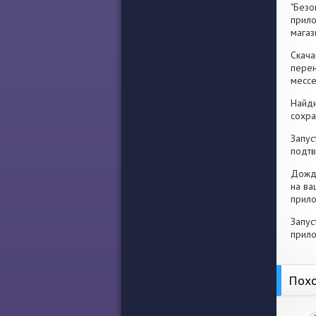
"Безо
прило
магаз
Скача
перен
месс
Найди
сохра
Запус
подтв
Дожди
на ва
прило
Запус
прило
Похо