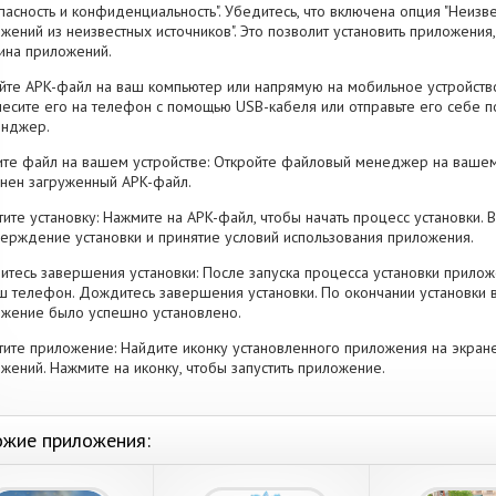
пасность и конфиденциальность". Убедитесь, что включена опция "Неизве
жений из неизвестных источников". Это позволит установить приложени
ина приложений.
йте APK-файл на ваш компьютер или напрямую на мобильное устройство
есите его на телефон с помощью USB-кабеля или отправьте его себе п
енджер.
те файл на вашем устройстве: Откройте файловый менеджер на вашем
нен загруженный APK-файл.
тите установку: Нажмите на APK-файл, чтобы начать процесс установки.
ерждение установки и принятие условий использования приложения.
тесь завершения установки: После запуска процесса установки прилож
ш телефон. Дождитесь завершения установки. По окончании установки 
жение было успешно установлено.
тите приложение: Найдите иконку установленного приложения на экран
жений. Нажмите на иконку, чтобы запустить приложение.
жие приложения: