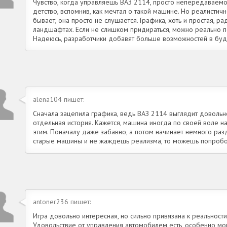
Чувство, когда управляешь ВАЗ 2114, просто непередаваем
детство, вспомнив, как мечтал о такой машине. Но реалисти
бывает, она просто не слушается. Графика, хоть и простая, ра
ландшафтах. Если не слишком придираться, можно реально по
Надеюсь, разработчики добавят больше возможностей в бу
alena104 пишет:
Сначала зацепила графика, ведь ВАЗ 2114 выглядит довольн
отдельная история. Кажется, машина иногда по своей воле на
этим. Поначалу даже забавно, а потом начинает немного раз
старые машины и не жаждешь реализма, то можешь попробов
antoner236 пишет:
Игра довольно интересная, но сильно привязана к реальности
Удовольствие от управления автомобилем есть, особенно мо